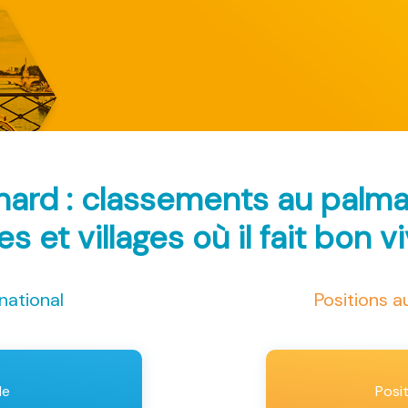
ard : classements au palm
les et villages où il fait bon v
national
Positions 
le
Posi