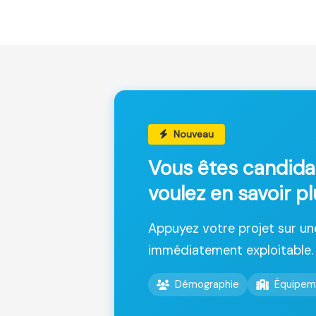
Nouveau
Vous êtes candida
voulez en savoir p
Appuyez votre projet sur u
immédiatement exploitable.
Démographie
Équipem