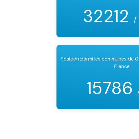
32212
/
Position parmi les communes de 0
France
15786