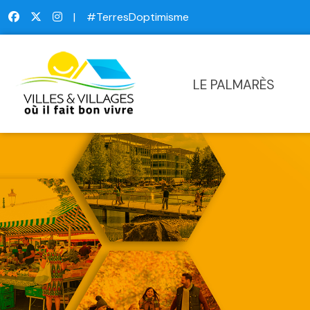
|
#TerresDoptimisme
LE PALMARÈS