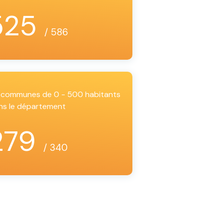
525
/ 586
es communes de 0 - 500 habitants
ns le département
279
/ 340