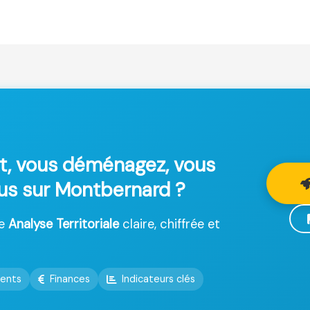
t, vous déménagez, vous
lus sur Montbernard ?
ne
Analyse Territoriale
claire, chiffrée et
ents
Finances
Indicateurs clés