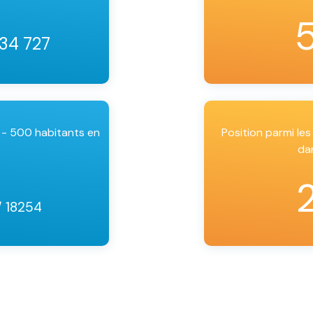
 34 727
 - 500 habitants en
Position parmi l
da
/ 18254