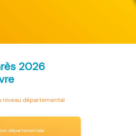
arès 2026
ivre
au niveau départemental
tion départementale