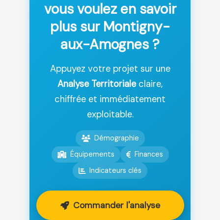
vous voulez en savoir
plus sur Montigny-
aux-Amognes ?
Appuyez votre projet sur une
Analyse Territoriale
claire,
chiffrée et immédiatement
exploitable.
Démographie
Équipements
Finances
Indicateurs clés
Commander l'analyse