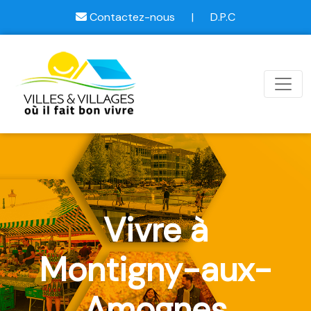
Contactez-nous
|
D.P.C
Vivre à
Montigny-aux-
Amognes