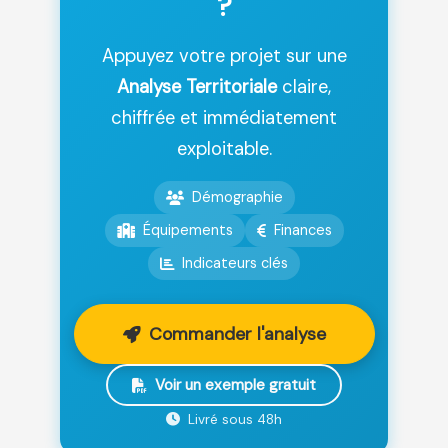
?
Appuyez votre projet sur une
Analyse Territoriale
claire,
chiffrée et immédiatement
exploitable.
Démographie
Équipements
Finances
Indicateurs clés
Commander l'analyse
Voir un exemple gratuit
Livré sous 48h