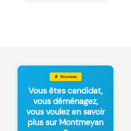
Nouveau
Vous êtes candidat,
vous déménagez,
vous voulez en savoir
plus sur Montmeyan