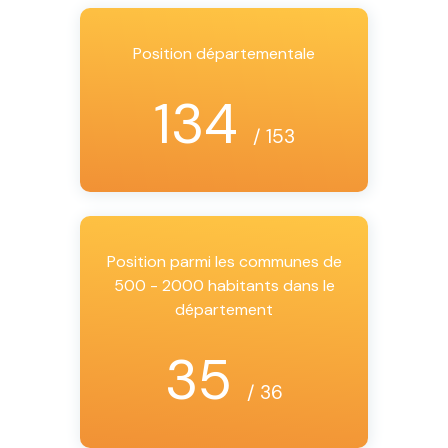
Position départementale
134
/ 153
Position parmi les communes de
500 - 2000 habitants dans le
département
35
/ 36