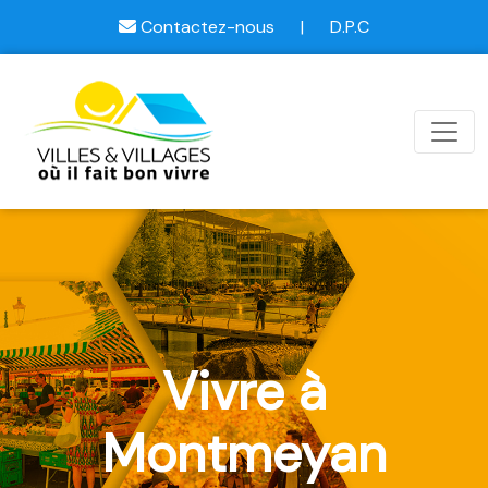
Contactez-nous
|
D.P.C
Vivre à
Montmeyan