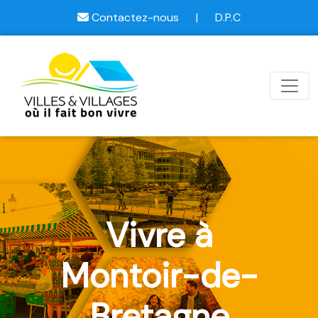
Contactez-nous
|
D.P.C
Vivre à
Montoir-de-
Bretagne