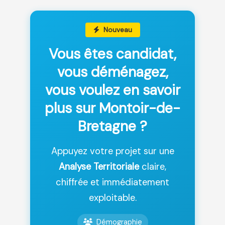
Nouveau
Vous êtes candidat,
vous déménagez,
vous voulez en savoir
plus sur Montoir-de-
Bretagne ?
Appuyez votre projet sur une
Analyse Territoriale
claire,
chiffrée et immédiatement
exploitable.
Démographie