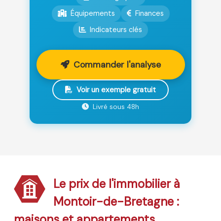
Équipements
Finances
Indicateurs clés
Commander l'analyse
Voir un exemple gratuit
Livré sous 48h
Le prix de l'immobilier à
Montoir-de-Bretagne :
maisons et appartements