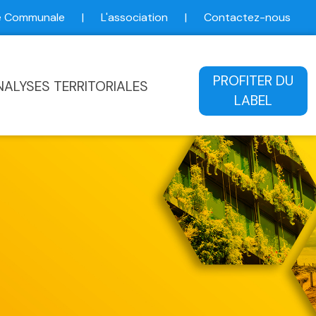
ce Communale
|
L'association
|
Contactez-nous
ale
PROFITER DU
NALYSES TERRITORIALES
LABEL