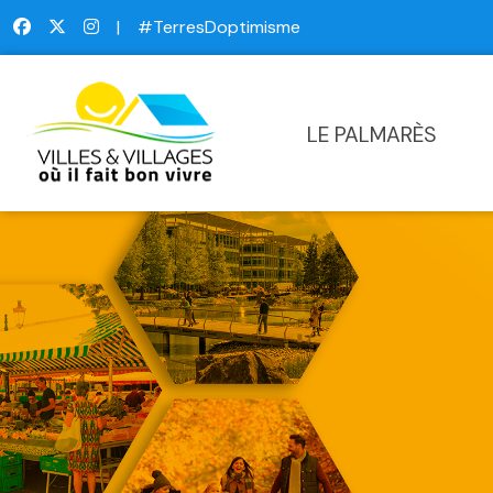
|
#TerresDoptimisme
LE PALMARÈS