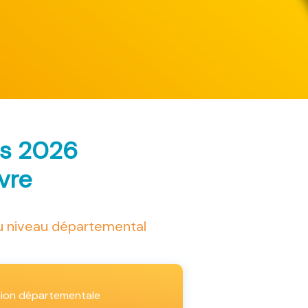
ès 2026
ivre
au niveau départemental
tion départementale