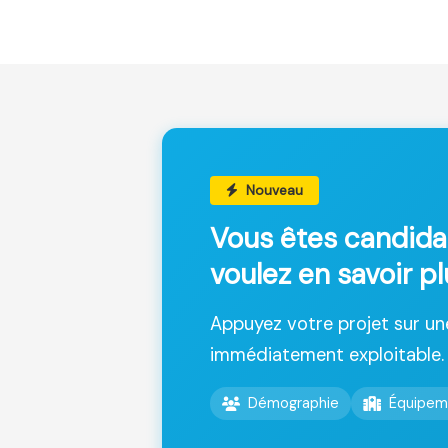
Nouveau
Vous êtes candida
voulez en savoir pl
Appuyez votre projet sur u
immédiatement exploitable.
Démographie
Équipem