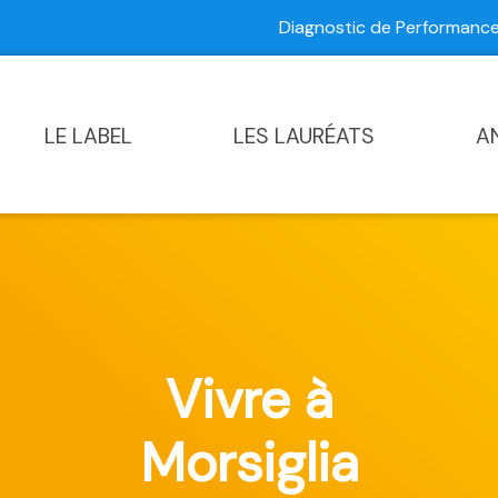
Diagnostic de Performan
Contactez-nous
|
Diagnostic de Performance Commun
LE LABEL
LES LAURÉATS
A
Vivre à
Morsiglia