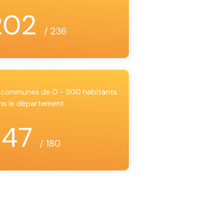
202
/ 236
es communes de 0 - 500 habitants
ns le département
147
/ 180