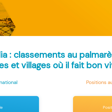
lia : classements au palmar
les et villages où il fait bon v
national
Positions 
le
Posi