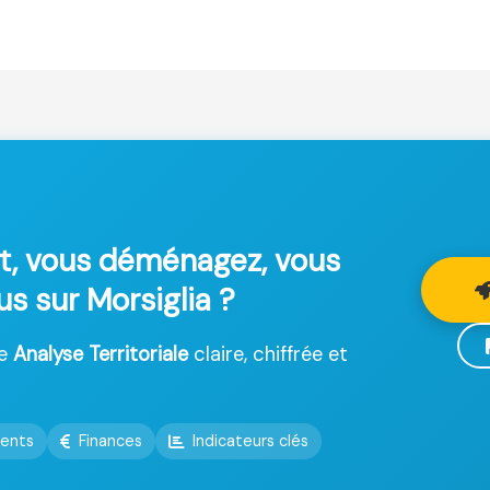
t, vous déménagez, vous
us sur Morsiglia ?
ne
Analyse Territoriale
claire, chiffrée et
ents
Finances
Indicateurs clés