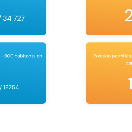
/ 34 727
 - 500 habitants en
Position parmi l
da
/ 18254