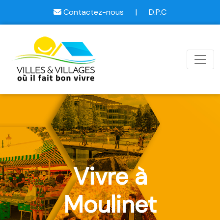
Contactez-nous
|
D.P.C
Vivre à
Moulinet