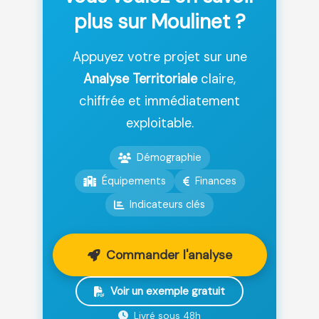
plus sur Moulinet ?
Appuyez votre projet sur une
Analyse Territoriale
claire,
chiffrée et immédiatement
exploitable.
Démographie
Équipements
Finances
Indicateurs clés
Commander l'analyse
Voir un exemple gratuit
Livré sous 48h