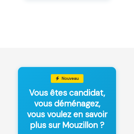
Nouveau
Vous êtes candidat,
vous déménagez,
vous voulez en savoir
plus sur Mouzillon ?