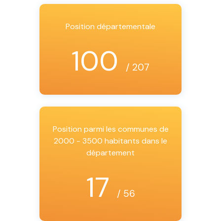
Position départementale
100
/ 207
Position parmi les communes de
2000 - 3500 habitants dans le
département
17
/ 56