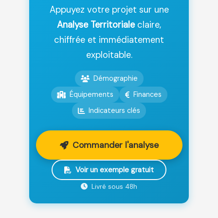
Appuyez votre projet sur une
Analyse Territoriale
claire,
chiffrée et immédiatement
exploitable.
Démographie
Équipements
Finances
Indicateurs clés
Commander l'analyse
Voir un exemple gratuit
Livré sous 48h