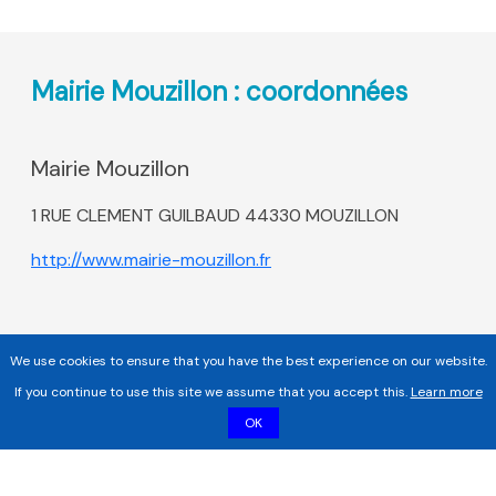
Mairie Mouzillon : coordonnées
Mairie Mouzillon
1 RUE CLEMENT GUILBAUD 44330 MOUZILLON
http://www.mairie-mouzillon.fr
We use cookies to ensure that you have the best experience on our website.
If you continue to use this site we assume that you accept this.
Learn more
OK
Copyright 2017 - 2026 | Tous droits réservés |
Mentions légales
|
Informations sur les cookies |
Politique de confidentialité