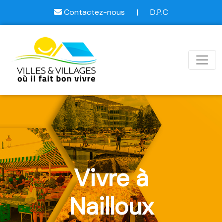
Contactez-nous
|
D.P.C
Vivre à
Nailloux