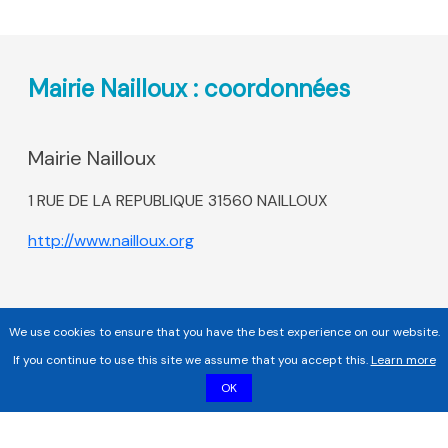
Mairie Nailloux : coordonnées
Mairie Nailloux
1 RUE DE LA REPUBLIQUE 31560 NAILLOUX
http://www.nailloux.org
We use cookies to ensure that you have the best experience on our website.
If you continue to use this site we assume that you accept this.
Learn more
OK
Copyright 2017 - 2026 | Tous droits réservés |
Mentions légales
|
Informations sur les cookies |
Politique de confidentialité