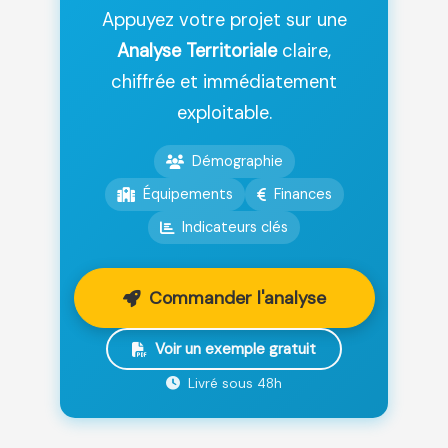
Appuyez votre projet sur une
Analyse Territoriale
claire,
chiffrée et immédiatement
exploitable.
Démographie
Équipements
Finances
Indicateurs clés
Commander l'analyse
Voir un exemple gratuit
Livré sous 48h