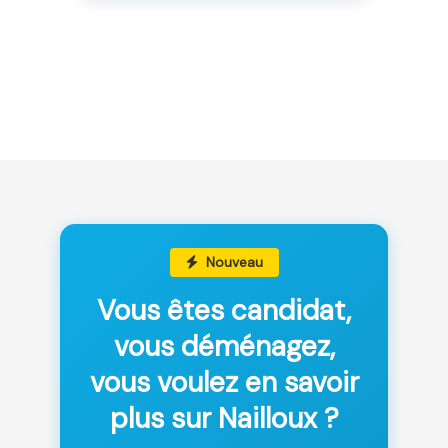
Nouveau
Vous êtes candidat,
vous déménagez,
vous voulez en savoir
plus sur Nailloux ?