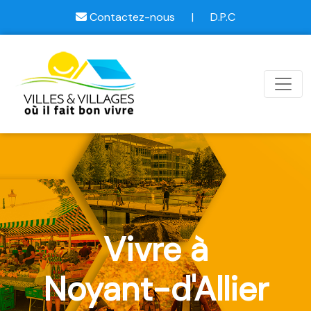
Contactez-nous
|
D.P.C
Vivre à
Noyant-d'Allier