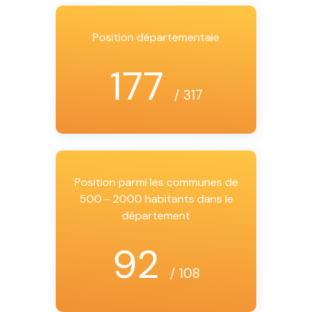
Position départementale
177
/ 317
Position parmi les communes de
500 - 2000 habitants dans le
département
92
/ 108