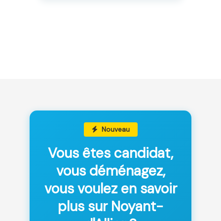
Nouveau
Vous êtes candidat,
vous déménagez,
vous voulez en savoir
plus sur Noyant-