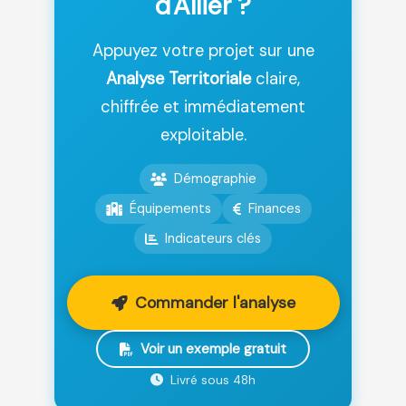
d'Allier ?
Appuyez votre projet sur une
Analyse Territoriale
claire,
chiffrée et immédiatement
exploitable.
Démographie
Équipements
Finances
Indicateurs clés
Commander l'analyse
Voir un exemple gratuit
Livré sous 48h