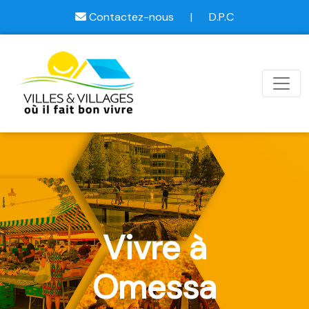
Contactez-nous
|
D.P.C
Vivre à
Omessa