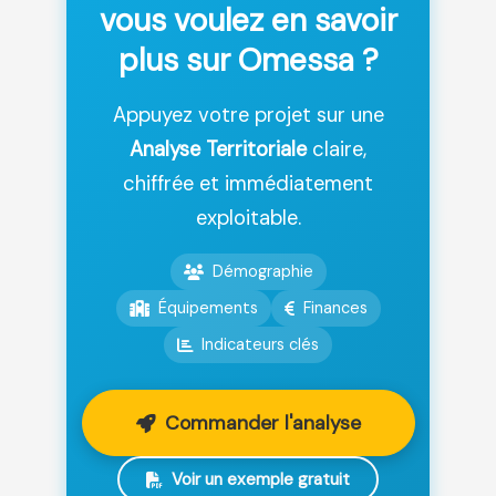
vous voulez en savoir
plus sur Omessa ?
Appuyez votre projet sur une
Analyse Territoriale
claire,
chiffrée et immédiatement
exploitable.
Démographie
Équipements
Finances
Indicateurs clés
Commander l'analyse
Voir un exemple gratuit