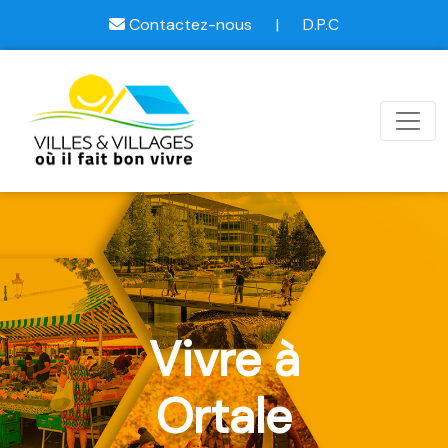
Contactez-nous
|
D.P.C
Vivre à
Ortale