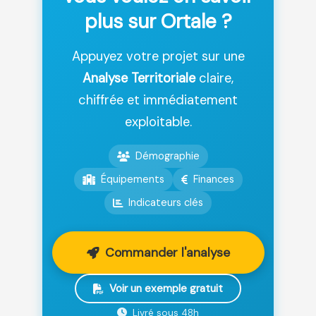
plus sur Ortale ?
Appuyez votre projet sur une
Analyse Territoriale
claire,
chiffrée et immédiatement
exploitable.
Démographie
Équipements
Finances
Indicateurs clés
Commander l'analyse
Voir un exemple gratuit
Livré sous 48h