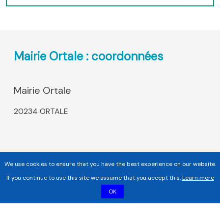
Mairie Ortale : coordonnées
Mairie Ortale
20234 ORTALE
We use cookies to ensure that you have the best experience on our website.
If you continue to use this site we assume that you accept this.
Learn more
OK
Copyright 2017 - 2026 | Tous droits réservés |
Mentions légales
|
Informations sur les cookies |
Politique de confidentialité