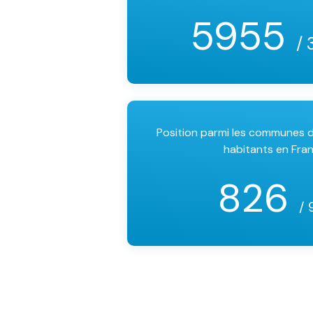
5955
/ 
Position parmi les communes
habitants en Fra
826
/ 