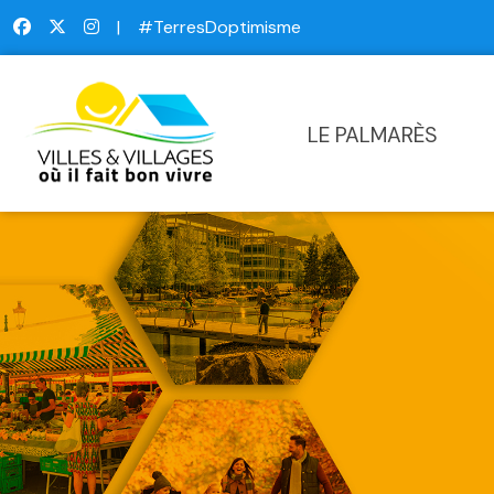
|
#TerresDoptimisme
LE PALMARÈS