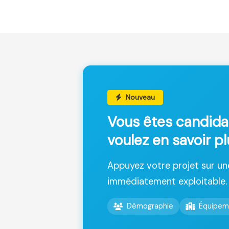
Nouveau
Vous êtes candida
voulez en savoir p
Appuyez votre projet sur u
immédiatement exploitable.
Démographie
Équipem