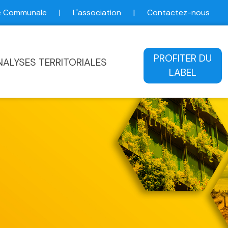
ce Communale
|
L'association
|
Contactez-nous
ale
PROFITER DU
NALYSES TERRITORIALES
LABEL