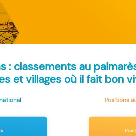
s : classements au palmar
les et villages où il fait bon v
national
Positions 
le
Posi