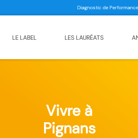
Diagnostic de Performan
Contactez-nous
|
Diagnostic de Performance Commun
LE LABEL
LES LAURÉATS
A
Vivre à
Pignans