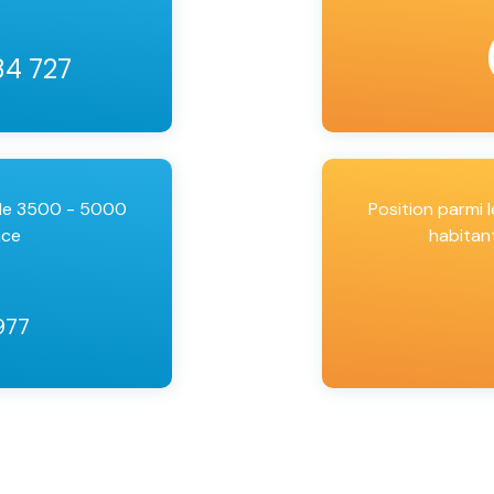
34 727
 de 3500 - 5000
Position parmi
nce
habitan
977