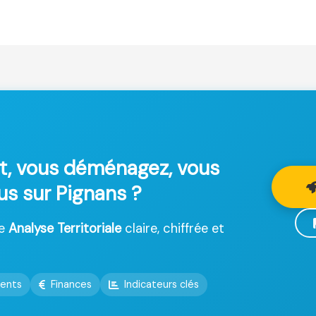
t, vous déménagez, vous
lus sur Pignans ?
ne
Analyse Territoriale
claire, chiffrée et
ents
Finances
Indicateurs clés