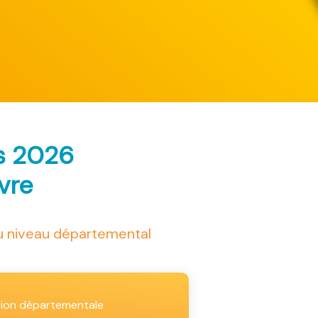
ès 2026
ivre
au niveau départemental
tion départementale