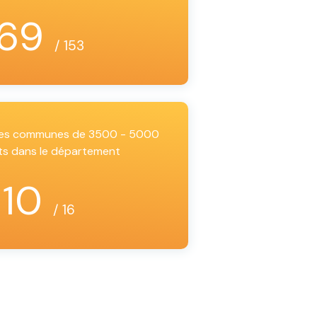
69
/ 153
 les communes de 3500 - 5000
ts dans le département
10
/ 16