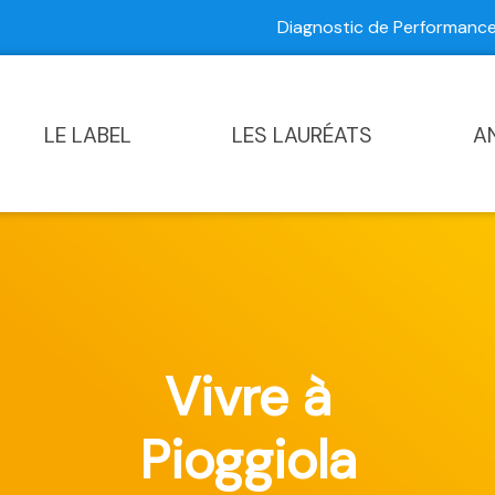
Diagnostic de Performan
Contactez-nous
|
Diagnostic de Performance Commun
LE LABEL
LES LAURÉATS
A
Vivre à
Pioggiola