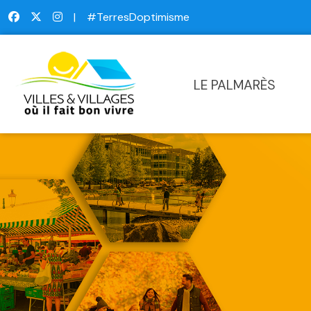
|
#TerresDoptimisme
LE PALMARÈS