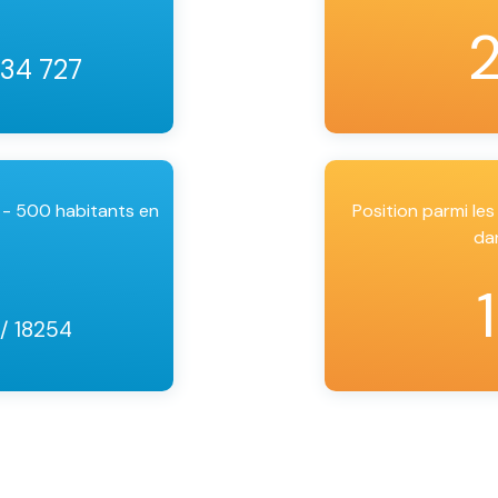
 34 727
 - 500 habitants en
Position parmi l
da
/ 18254