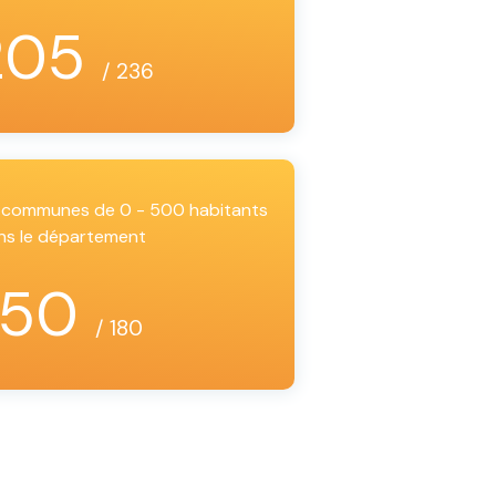
205
/ 236
es communes de 0 - 500 habitants
ns le département
150
/ 180