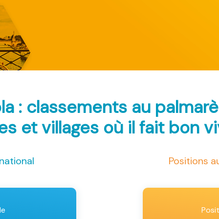
ola : classements au palmar
les et villages où il fait bon v
national
Positions 
le
Posi