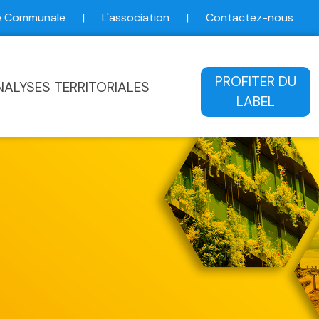
ce Communale
|
L'association
|
Contactez-nous
ale
PROFITER DU
NALYSES TERRITORIALES
LABEL