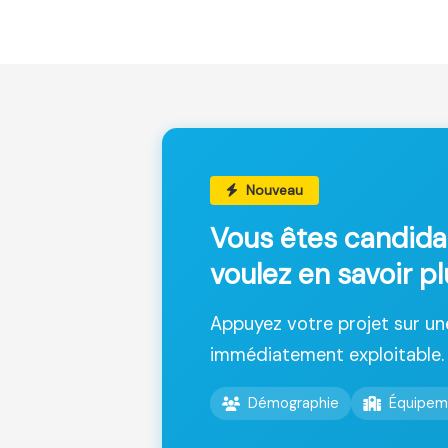
Nouveau
Vous êtes candida
voulez en savoir pl
Appuyez votre projet sur u
immédiatement exploitable.
Démographie
Équipem