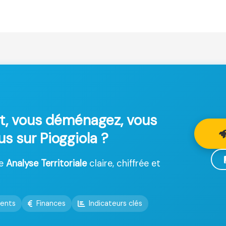
t, vous déménagez, vous
us sur Pioggiola ?
ne
Analyse Territoriale
claire, chiffrée et
ents
Finances
Indicateurs clés