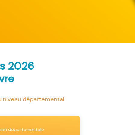
ès 2026
ivre
au niveau départemental
tion départementale