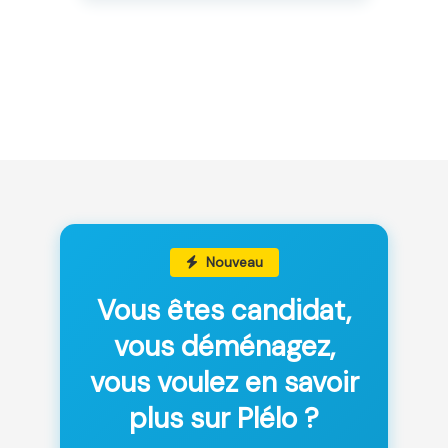
Nouveau
Vous êtes candidat,
vous déménagez,
vous voulez en savoir
plus sur Plélo ?