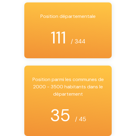
Position départementale
111
/ 344
Position parmi les communes de
2000 - 3500 habitants dans le
département
35
/ 45