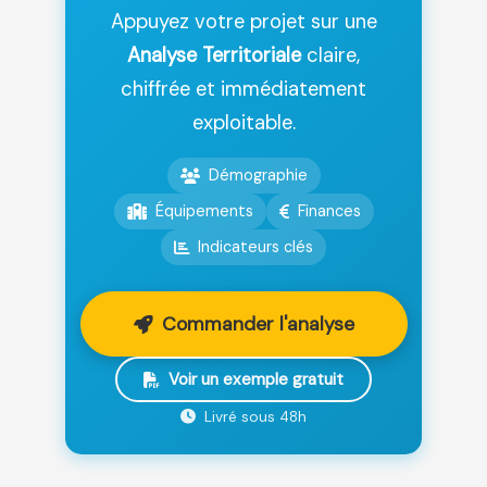
Appuyez votre projet sur une
Analyse Territoriale
claire,
chiffrée et immédiatement
exploitable.
Démographie
Équipements
Finances
Indicateurs clés
Commander l'analyse
Voir un exemple gratuit
Livré sous 48h