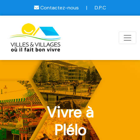
Contactez-nous
|
D.P.C
Vivre à
Plélo