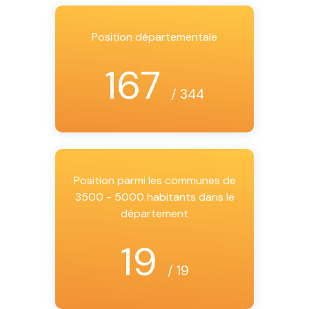
Position départementale
167
/ 344
Position parmi les communes de
3500 - 5000 habitants dans le
département
19
/ 19