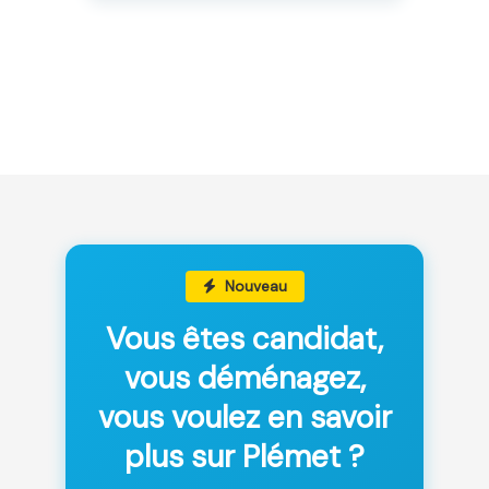
Nouveau
Vous êtes candidat,
vous déménagez,
vous voulez en savoir
plus sur Plémet ?