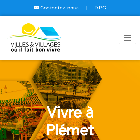
Contactez-nous
|
D.P.C
Vivre à
Plémet