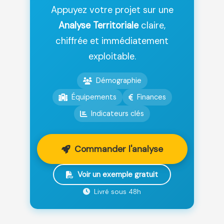
Appuyez votre projet sur une
Analyse Territoriale
claire,
chiffrée et immédiatement
exploitable.
Démographie
Équipements
Finances
Indicateurs clés
Commander l'analyse
Voir un exemple gratuit
Livré sous 48h