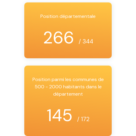
Position départementale
266
/ 344
Position parmi les communes de
500 - 2000 habitants dans le
département
145
/ 172