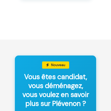
Nouveau
Vous êtes candidat,
vous déménagez,
vous voulez en savoir
plus sur Plévenon ?