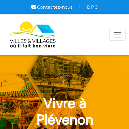
Contactez-nous
|
D.P.C
Vivre à
Plévenon