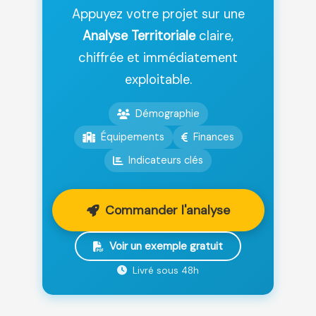
Appuyez votre projet sur une
Analyse Territoriale
claire,
chiffrée et immédiatement
exploitable.
Démographie
Équipements
Finances
Indicateurs clés
Commander l'analyse
Voir un exemple gratuit
Livré sous 48h