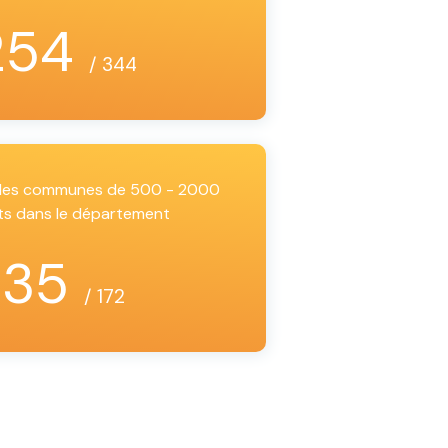
254
/ 344
i les communes de 500 - 2000
ts dans le département
135
/ 172