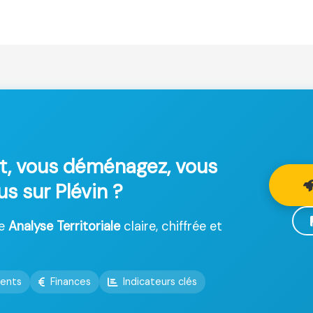
t, vous déménagez, vous
us sur Plévin ?
ne
Analyse Territoriale
claire, chiffrée et
ents
Finances
Indicateurs clés