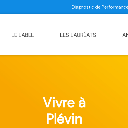
Diagnostic de Performan
Contactez-nous
|
Diagnostic de Performance Commun
LE LABEL
LES LAURÉATS
A
Vivre à
Plévin