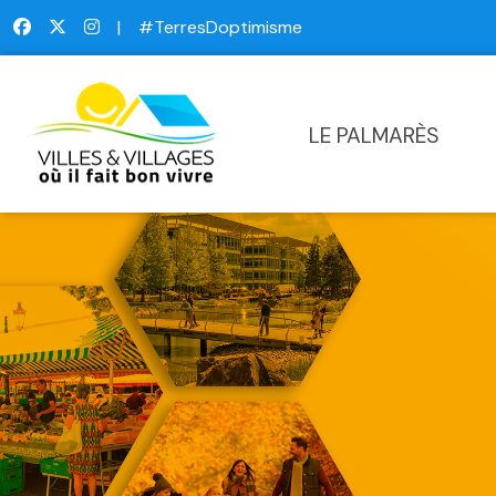
|
#TerresDoptimisme
LE PALMARÈS