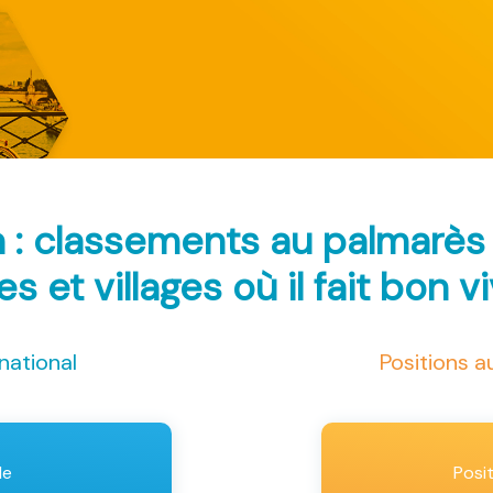
n : classements au palmarè
les et villages où il fait bon v
national
Positions 
le
Posi