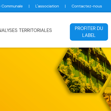
ce Communale
|
L'association
|
Contactez-nous
ale
PROFITER DU
NALYSES TERRITORIALES
LABEL