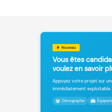
Nouveau
Vous êtes candida
voulez en savoir pl
Appuyez votre projet sur u
immédiatement exploitable.
Démographie
Équipem