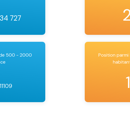
 34 727
 de 500 - 2000
Position parm
nce
habitan
 11109