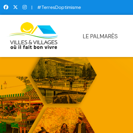
|
#TerresDoptimisme
LE PALMARÈS