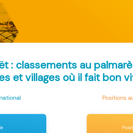
ët : classements au palmar
les et villages où il fait bon v
national
Positions 
le
Posi