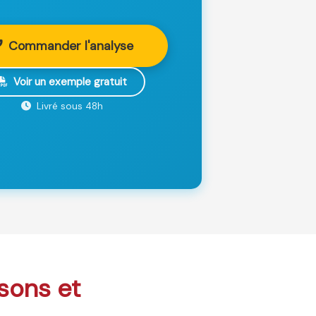
Commander l'analyse
Voir un exemple gratuit
Livré sous 48h
isons et