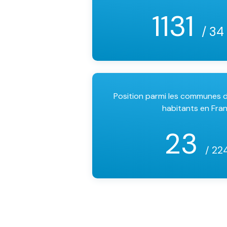
1131
/ 34
Position parmi les communes
habitants en Fra
23
/ 22