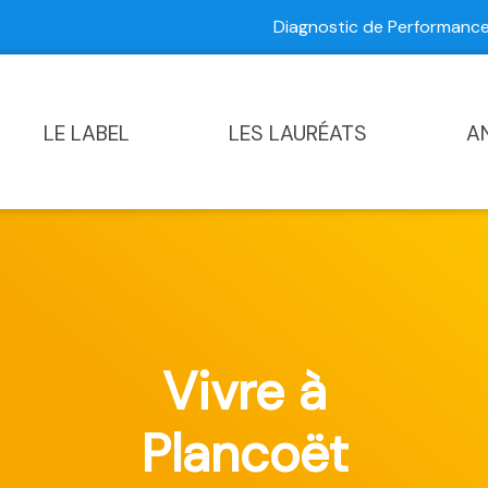
Diagnostic de Performan
Contactez-nous
|
Diagnostic de Performance Commun
LE LABEL
LES LAURÉATS
A
Vivre à
Plancoët