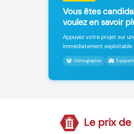
Vous êtes candida
voulez en savoir p
Appuyez votre projet sur u
immédiatement exploitable.
Démographie
Équipem
Le prix de