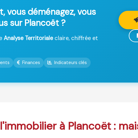
t, vous déménagez, vous
lus sur Plancoët ?
ne
Analyse Territoriale
claire, chiffrée et
ents
Finances
Indicateurs clés
 l'immobilier à Plancoët : ma