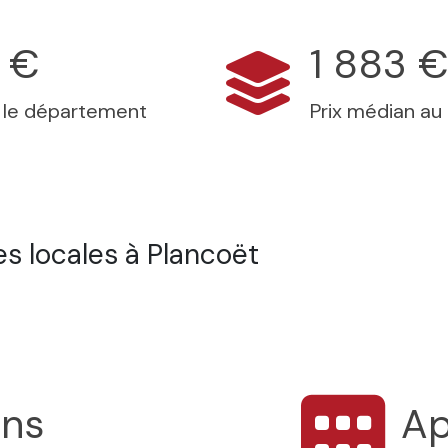
 €
1 883 
s le département
Prix médian au
s locales à Plancoët
ons
Ap