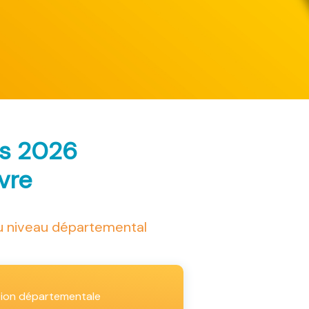
ès 2026
ivre
au niveau départemental
tion départementale