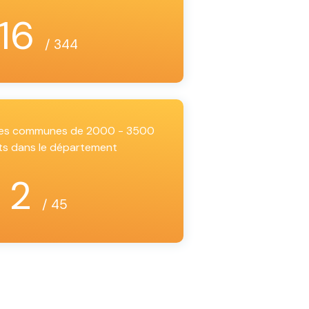
16
/ 344
 les communes de 2000 - 3500
ts dans le département
2
/ 45