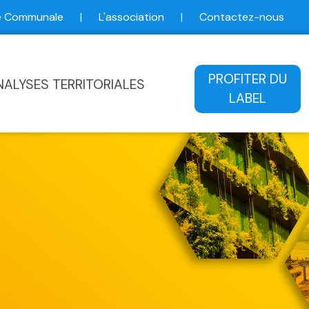
ce Communale
|
L'association
|
Contactez-nous
ale
PROFITER DU
NALYSES TERRITORIALES
LABEL