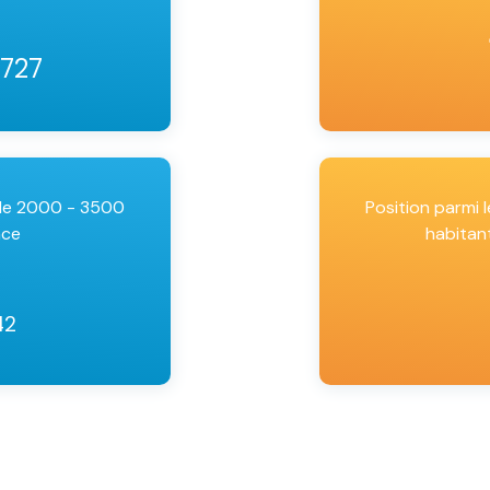
 727
 de 2000 - 3500
Position parmi
nce
habitan
42