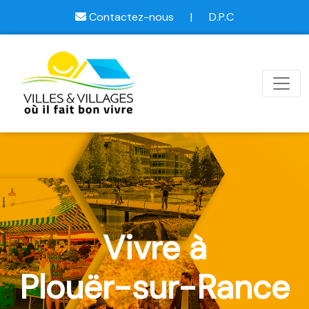
Contactez-nous
|
D.P.C
Vivre à
Plouër-sur-Rance