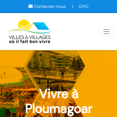
Contactez-nous
|
D.P.C
Vivre à
Ploumagoar