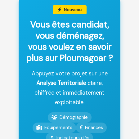
Nouveau
Vous êtes candidat,
vous déménagez,
vous voulez en savoir
plus sur Ploumagoar ?
Appuyez votre projet sur une
Analyse Territoriale
claire,
chiffrée et immédiatement
exploitable.
Démographie
Équipements
Finances
Indicateurs clés