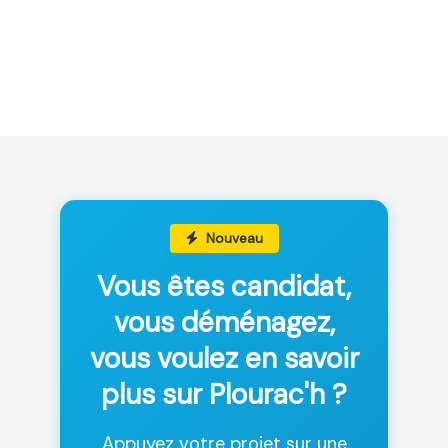
Nouveau
Vous êtes candidat,
vous déménagez,
vous voulez en savoir
plus sur Plourac'h ?
Appuyez votre projet sur une