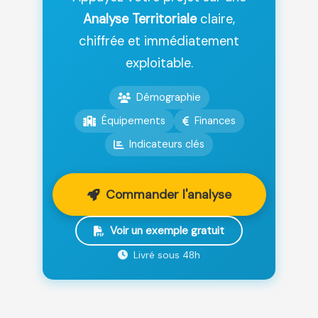
Analyse Territoriale
claire,
chiffrée et immédiatement
exploitable.
Démographie
Équipements
Finances
Indicateurs clés
Commander l'analyse
Voir un exemple gratuit
Livré sous 48h