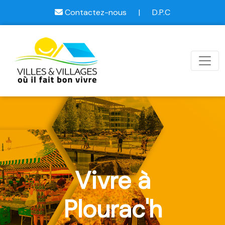
Contactez-nous
|
D.P.C
Vivre à
Plourac'h