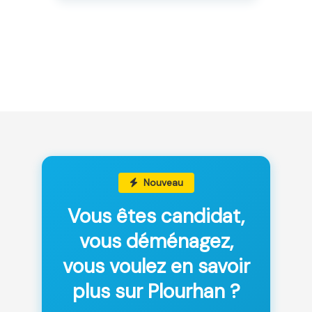
Nouveau
Vous êtes candidat,
vous déménagez,
vous voulez en savoir
plus sur Plourhan ?