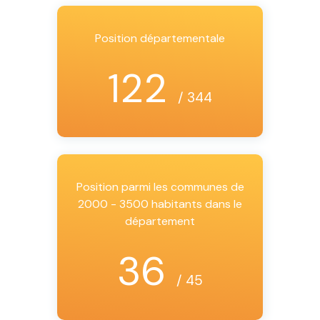
Position départementale
122
/ 344
Position parmi les communes de
2000 - 3500 habitants dans le
département
36
/ 45