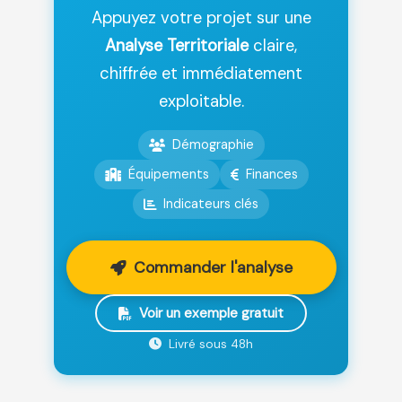
Appuyez votre projet sur une
Analyse Territoriale
claire,
chiffrée et immédiatement
exploitable.
Démographie
Équipements
Finances
Indicateurs clés
Commander l'analyse
Voir un exemple gratuit
Livré sous 48h