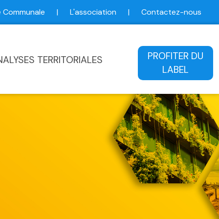
ce Communale
|
L'association
|
Contactez-nous
ale
PROFITER DU
NALYSES TERRITORIALES
LABEL