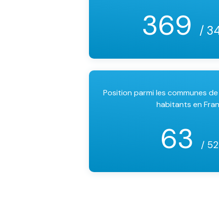
369
/ 3
Position parmi les communes d
habitants en Fra
63
/ 5