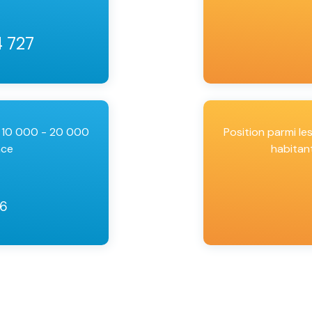
4 727
e 10 000 - 20 000
Position parmi l
nce
habitan
26