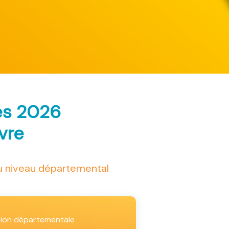
ès 2026
ivre
au niveau départemental
tion départementale