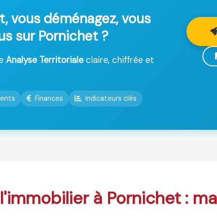
t, vous déménagez, vous
us sur Pornichet ?
ne
Analyse Territoriale
claire, chiffrée et
ents
Finances
Indicateurs clés
 l'immobilier à Pornichet : m