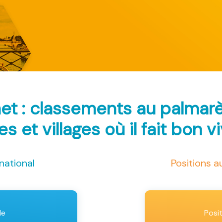
het : classements au palmar
les et villages où il fait bon v
national
Positions 
le
Posi