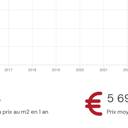
%
5 6
 prix au m2 en 1 an
Prix mo