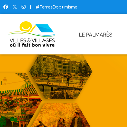
|
#TerresDoptimisme
LE PALMARÈS