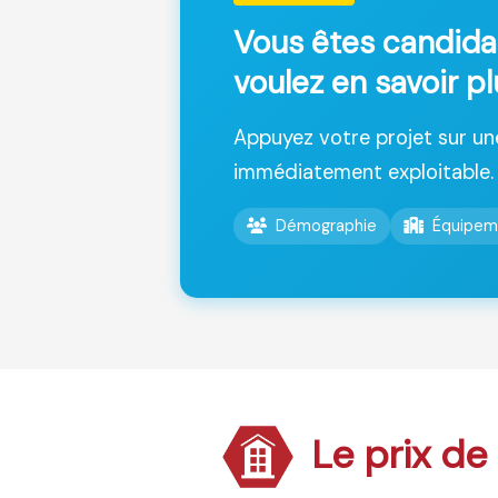
Vous êtes candida
voulez en savoir pl
Appuyez votre projet sur u
immédiatement exploitable.
Démographie
Équipem
Le prix de