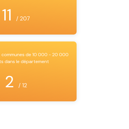
11
/ 207
es communes de 10 000 - 20 000
ts dans le département
2
/ 12