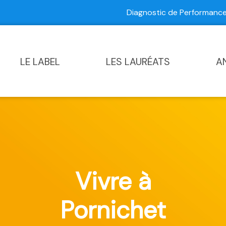
Diagnostic de Performan
Contactez-nous
|
Diagnostic de Performance Commun
LE LABEL
LES LAURÉATS
A
Vivre à
Pornichet