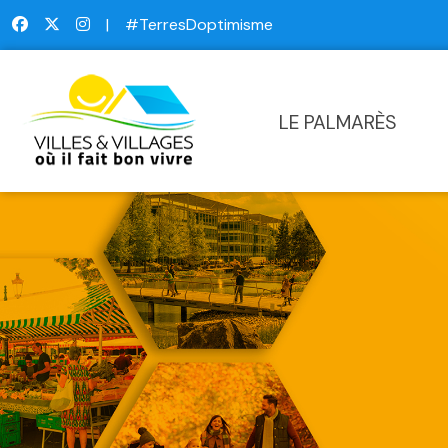
|
#TerresDoptimisme
LE PALMARÈS