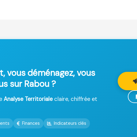
t, vous déménagez, vous
lus sur Rabou ?
ne
Analyse Territoriale
claire, chiffrée et
ents
Finances
Indicateurs clés