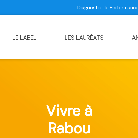
Diagnostic de Performan
Contactez-nous
|
Diagnostic de Performance Commun
LE LABEL
LES LAURÉATS
A
Vivre à
Rabou