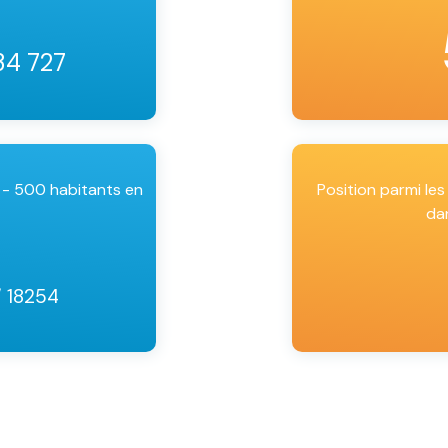
34 727
 - 500 habitants en
Position parmi l
da
/ 18254