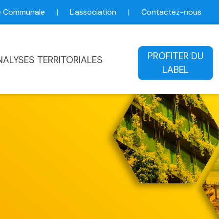
ce Communale
|
L'association
|
Contactez-nous
ale
PROFITER DU
NALYSES TERRITORIALES
LABEL