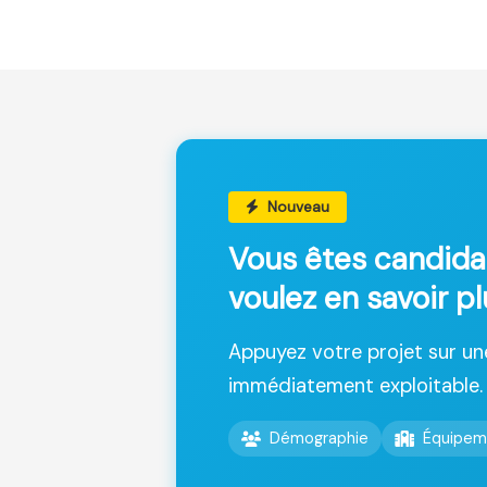
Nouveau
Vous êtes candida
voulez en savoir p
Appuyez votre projet sur u
immédiatement exploitable.
Démographie
Équipem