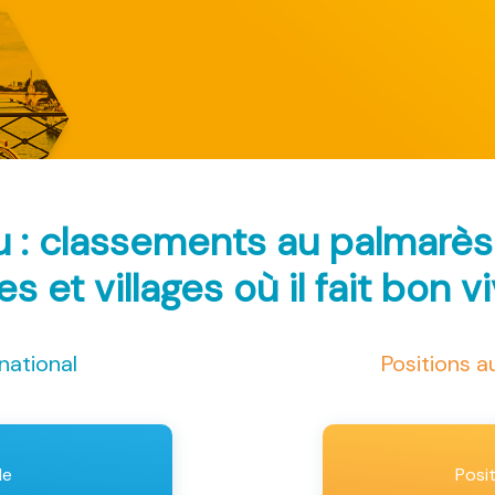
 : classements au palmarè
les et villages où il fait bon v
national
Positions 
le
Posi