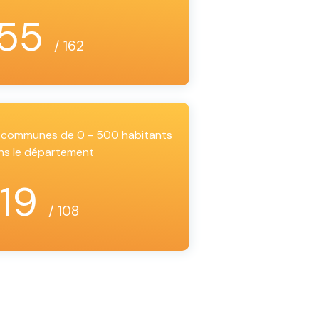
55
/ 162
es communes de 0 - 500 habitants
ns le département
19
/ 108