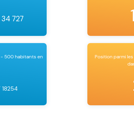
/ 34 727
 - 500 habitants en
Position parmi l
da
/ 18254