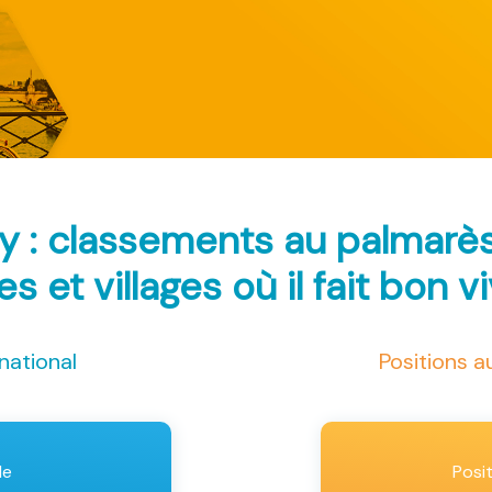
y : classements au palmarè
les et villages où il fait bon v
national
Positions 
le
Posi