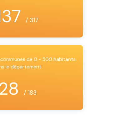
137
/ 317
es communes de 0 - 500 habitants
ns le département
28
/ 183