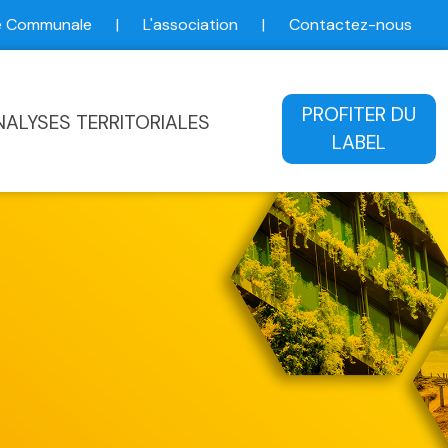
ce Communale
|
L'association
|
Contactez-nous
ale
PROFITER DU
NALYSES TERRITORIALES
LABEL