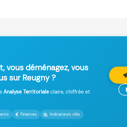
t, vous déménagez, vous
lus sur Reugny ?
ne
Analyse Territoriale
claire, chiffrée et
ents
Finances
Indicateurs clés