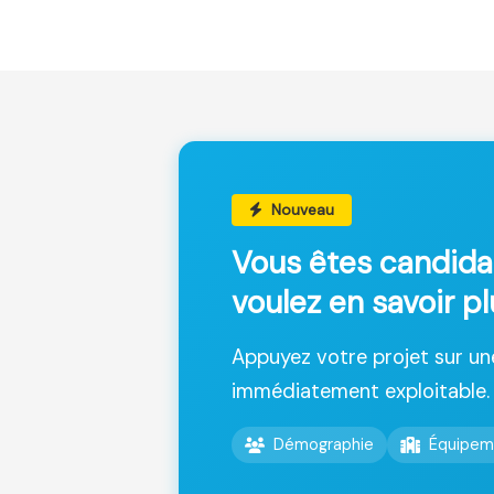
Nouveau
Vous êtes candida
voulez en savoir p
Appuyez votre projet sur u
immédiatement exploitable.
Démographie
Équipem