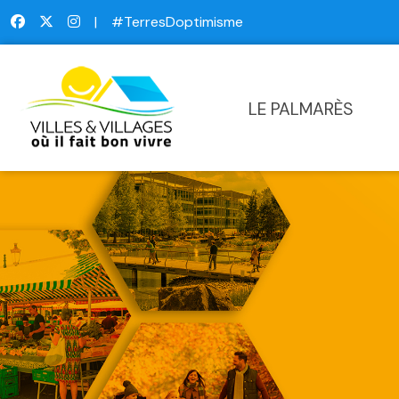
|
#TerresDoptimisme
LE PALMARÈS