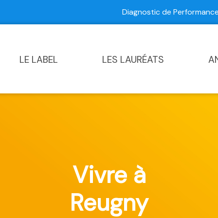
Diagnostic de Performan
Contactez-nous
|
Diagnostic de Performance Commun
LE LABEL
LES LAURÉATS
A
Vivre à
Reugny