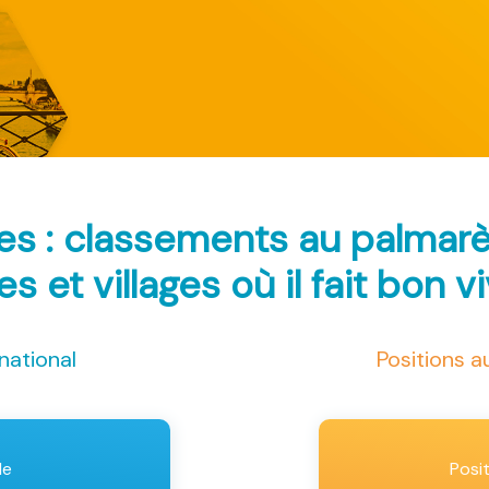
es : classements au palmar
les et villages où il fait bon v
national
Positions 
le
Posi