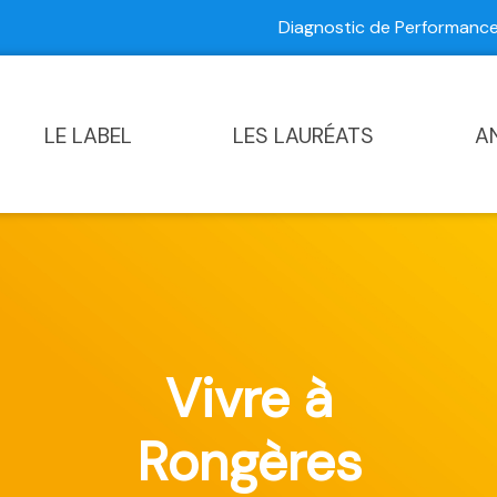
Diagnostic de Performan
Contactez-nous
|
Diagnostic de Performance Commun
LE LABEL
LES LAURÉATS
A
Vivre à
Rongères