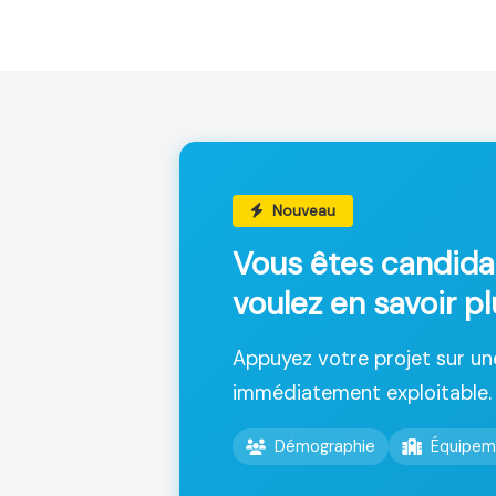
Nouveau
Vous êtes candida
voulez en savoir p
Appuyez votre projet sur u
immédiatement exploitable.
Démographie
Équipem