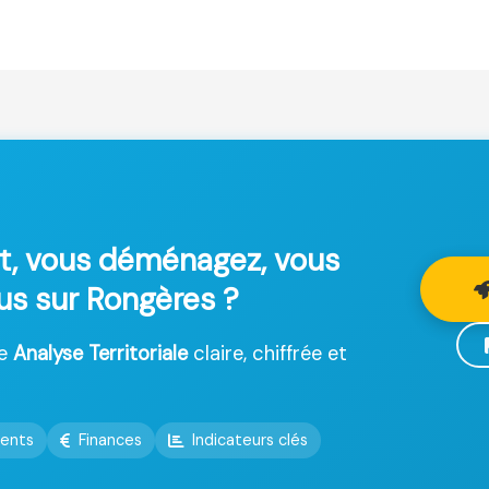
t, vous déménagez, vous
lus sur Rongères ?
ne
Analyse Territoriale
claire, chiffrée et
ents
Finances
Indicateurs clés