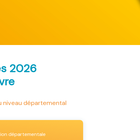
ès 2026
ivre
au niveau départemental
tion départementale