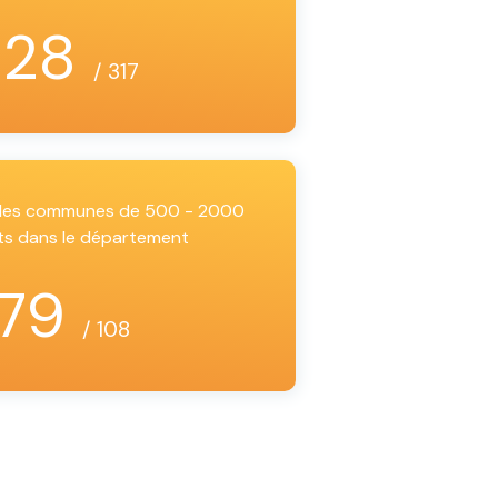
128
/ 317
i les communes de 500 - 2000
ts dans le département
79
/ 108