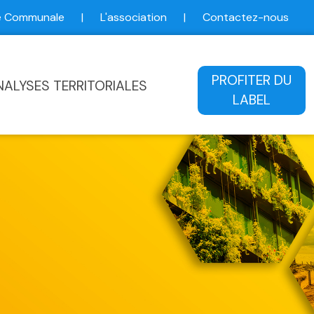
ce Communale
|
L'association
|
Contactez-nous
ale
PROFITER DU
NALYSES TERRITORIALES
LABEL