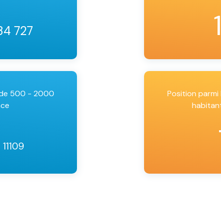
34 727
 de 500 - 2000
Position parm
nce
habitan
/ 11109