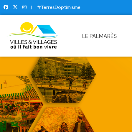
|
#TerresDoptimisme
LE PALMARÈS