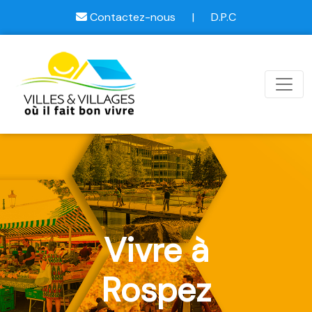
Contactez-nous
|
D.P.C
Vivre à
Rospez