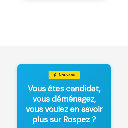
Nouveau
Vous êtes candidat,
vous déménagez,
vous voulez en savoir
plus sur Rospez ?