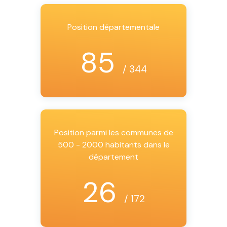
Position départementale
85
/ 344
Position parmi les communes de
500 - 2000 habitants dans le
département
26
/ 172