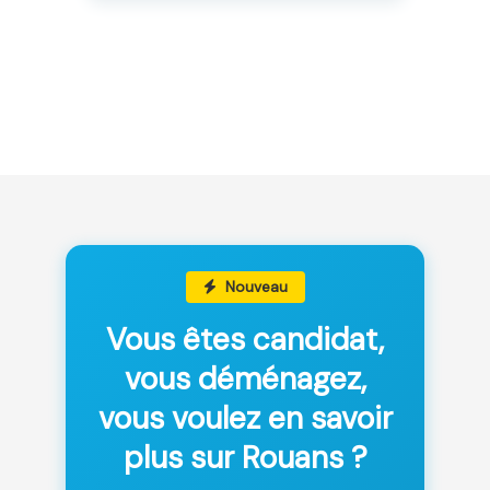
Nouveau
Vous êtes candidat,
vous déménagez,
vous voulez en savoir
plus sur Rouans ?