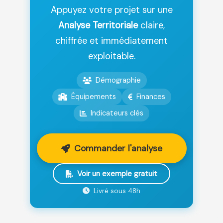
Appuyez votre projet sur une
Analyse Territoriale
claire,
chiffrée et immédiatement
exploitable.
Démographie
Équipements
Finances
Indicateurs clés
Commander l'analyse
Voir un exemple gratuit
Livré sous 48h