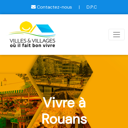
Contactez-nous
|
D.P.C
Vivre à
Rouans