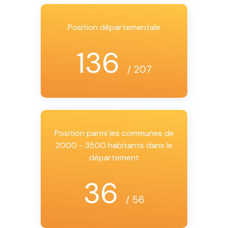
Position départementale
136
/ 207
Position parmi les communes de
2000 - 3500 habitants dans le
département
36
/ 56