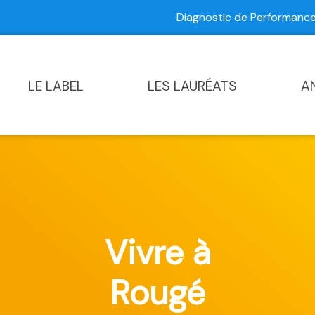
Diagnostic de Performan
Contactez-nous
|
Diagnostic de Performance Commun
LE LABEL
LES LAURÉATS
A
Vivre à
Rougé