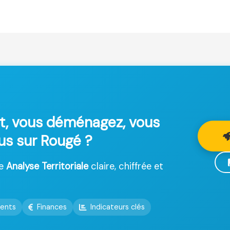
t, vous déménagez, vous
lus sur Rougé ?
ne
Analyse Territoriale
claire, chiffrée et
ents
Finances
Indicateurs clés