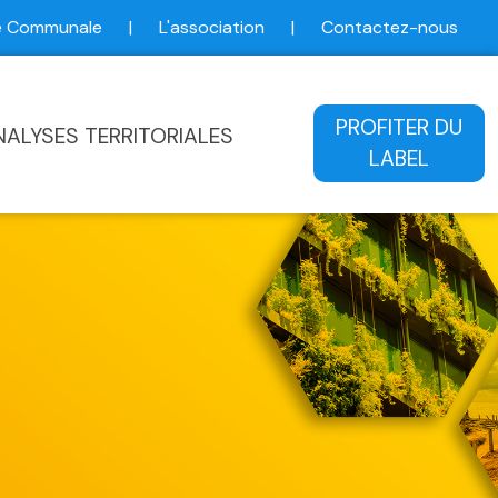
ce Communale
|
L'association
|
Contactez-nous
ale
PROFITER DU
NALYSES TERRITORIALES
LABEL