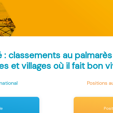
 : classements au palmarè
les et villages où il fait bon v
national
Positions 
le
Posi