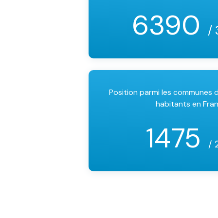
6390
/
Position parmi les communes
habitants en Fra
1475
/ 