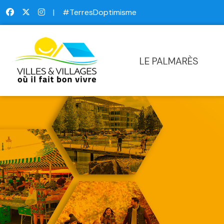
|
#TerresDoptimisme
LE PALMARÈS