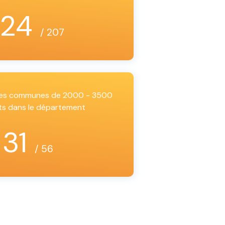
124
/ 207
 les communes de 2000 - 3500
ts dans le département
31
/ 56