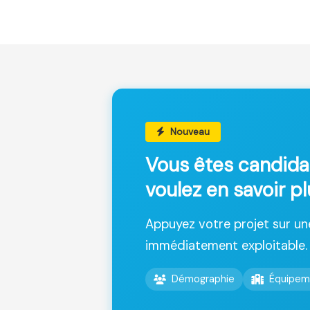
Nouveau
Vous êtes candida
voulez en savoir p
Appuyez votre projet sur u
immédiatement exploitable.
Démographie
Équipem