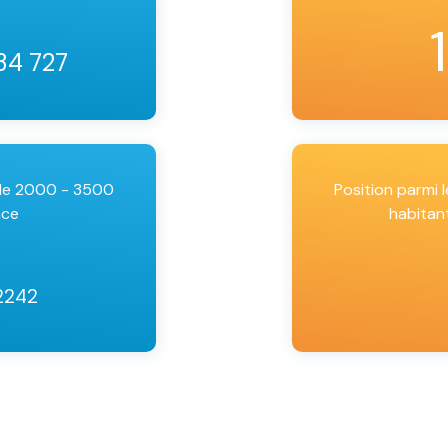
 34 727
 de 2000 - 3500
Position parmi
nce
habitan
2242