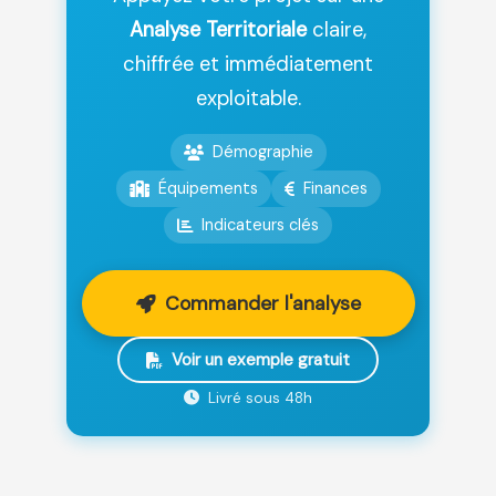
Analyse Territoriale
claire,
chiffrée et immédiatement
exploitable.
Démographie
Équipements
Finances
Indicateurs clés
Commander l'analyse
Voir un exemple gratuit
Livré sous 48h