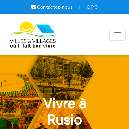
Contactez-nous
|
D.P.C
Vivre à
Rusio