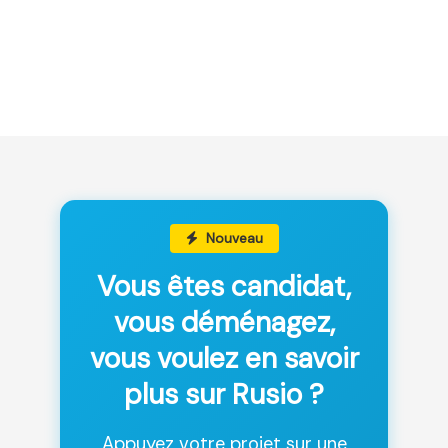
Nouveau
Vous êtes candidat,
vous déménagez,
vous voulez en savoir
plus sur Rusio ?
Appuyez votre projet sur une