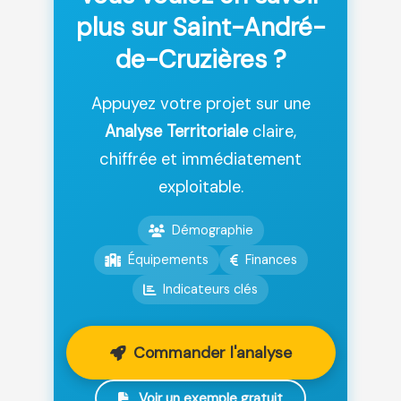
plus sur Saint-André-
de-Cruzières ?
Appuyez votre projet sur une
Analyse Territoriale
claire,
chiffrée et immédiatement
exploitable.
Démographie
Équipements
Finances
Indicateurs clés
Commander l'analyse
Voir un exemple gratuit