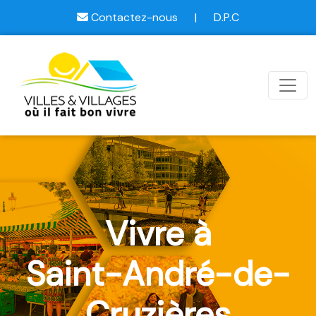
Contactez-nous
|
D.P.C
Vivre à
Saint-André-de-
Cruzières