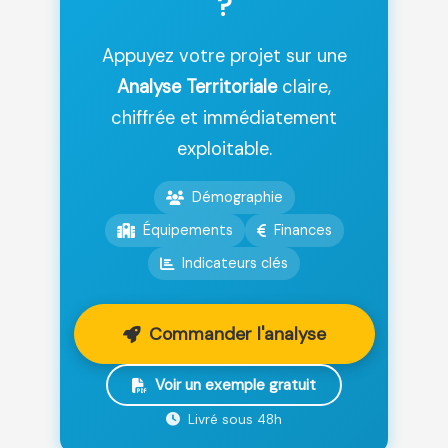
?
Appuyez votre projet sur une
Analyse Territoriale
claire,
chiffrée et immédiatement
exploitable.
Démographie
Équipements
Finances
Indicateurs clés
Commander l'analyse
Voir un exemple gratuit
Livré sous 48h