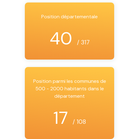
Position départementale
40
/ 317
Position parmi les communes de
500 - 2000 habitants dans le
département
17
/ 108