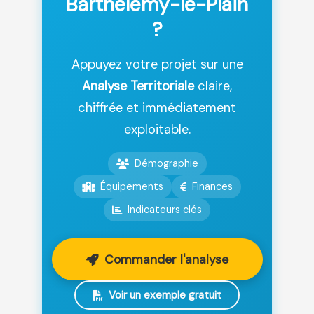
Barthélemy-le-Plain
?
Appuyez votre projet sur une
Analyse Territoriale
claire,
chiffrée et immédiatement
exploitable.
Démographie
Équipements
Finances
Indicateurs clés
Commander l'analyse
Voir un exemple gratuit