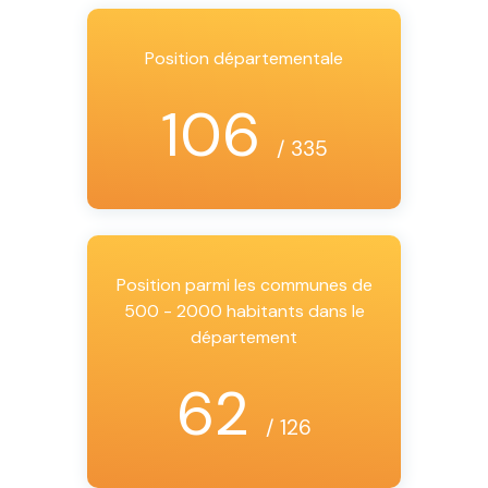
Position départementale
106
/ 335
Position parmi les communes de
500 - 2000 habitants dans le
département
62
/ 126