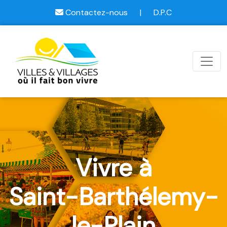
Contactez-nous
|
D.P.C
Vivre à
Saint-Barthélemy-
le-Plain