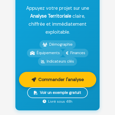
Appuyez votre projet sur une
Analyse Territoriale
claire,
chiffrée et immédiatement
exploitable.
Démographie
Équipements
Finances
Indicateurs clés
Commander l'analyse
Voir un exemple gratuit
Livré sous 48h