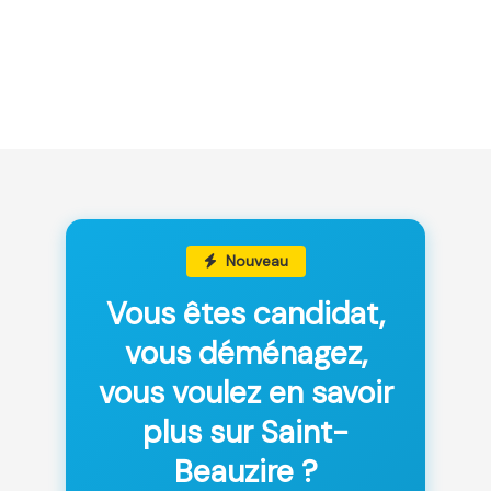
Nouveau
Vous êtes candidat,
vous déménagez,
vous voulez en savoir
plus sur Saint-
Beauzire ?