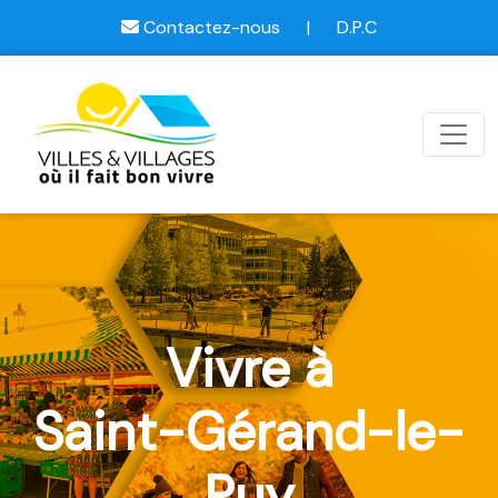
Contactez-nous
|
D.P.C
Vivre à
Saint-Gérand-le-
Puy