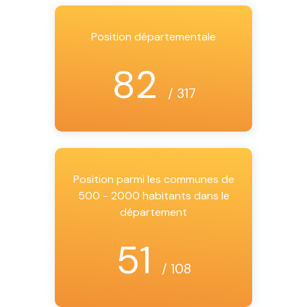
Position départementale
82
/ 317
Position parmi les communes de
500 - 2000 habitants dans le
département
51
/ 108