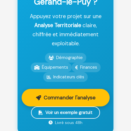
Gérand-le-Puy ?
Appuyez votre projet sur une
Analyse Territoriale
claire,
chiffrée et immédiatement
exploitable.
Démographie
Équipements
Finances
Indicateurs clés
Commander l'analyse
Voir un exemple gratuit
Livré sous 48h