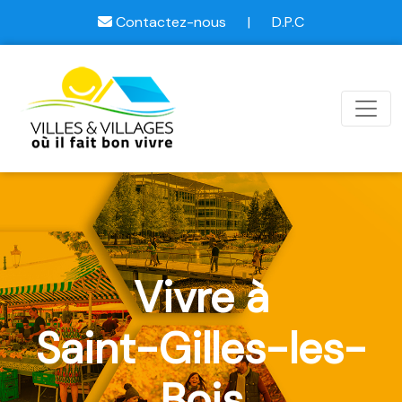
Contactez-nous
|
D.P.C
Vivre à
Saint-Gilles-les-
Bois