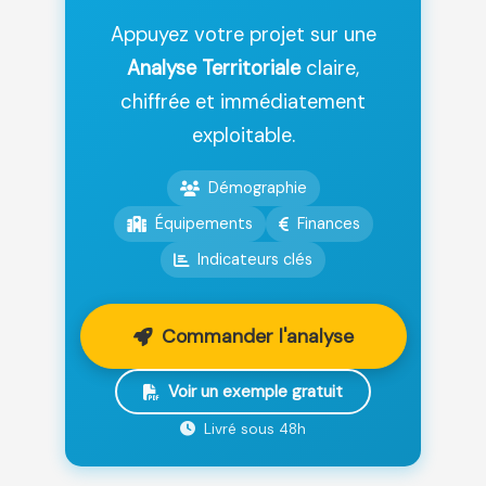
Appuyez votre projet sur une
Analyse Territoriale
claire,
chiffrée et immédiatement
exploitable.
Démographie
Équipements
Finances
Indicateurs clés
Commander l'analyse
Voir un exemple gratuit
Livré sous 48h