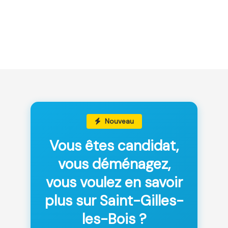
Nouveau
Vous êtes candidat,
vous déménagez,
vous voulez en savoir
plus sur Saint-Gilles-
les-Bois ?