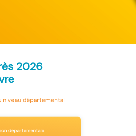
arès 2026
ivre
au niveau départemental
tion départementale