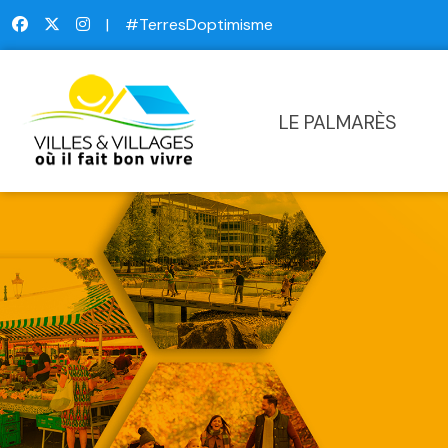
|
#TerresDoptimisme
LE PALMARÈS