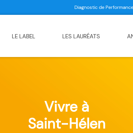
Diagnostic de Performan
Contactez-nous
|
Diagnostic de Performance Commun
LE LABEL
LES LAURÉATS
A
Vivre à
Saint-Hélen