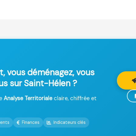
t, vous déménagez, vous
lus sur Saint-Hélen ?
ne
Analyse Territoriale
claire, chiffrée et
ents
Finances
Indicateurs clés