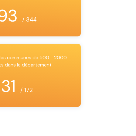
93
/ 344
i les communes de 500 - 2000
ts dans le département
31
/ 172