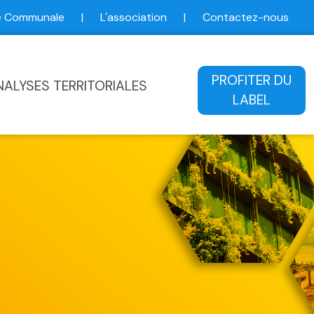
ce Communale
|
L'association
|
Contactez-nous
ale
PROFITER DU
NALYSES TERRITORIALES
LABEL