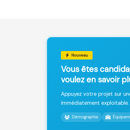
Nouveau
Vous êtes candida
voulez en savoir p
Appuyez votre projet sur u
immédiatement exploitable.
Démographie
Équipem