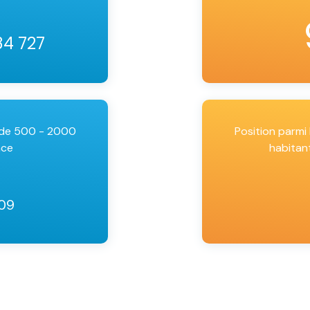
34 727
 de 500 - 2000
Position parm
nce
habitan
109