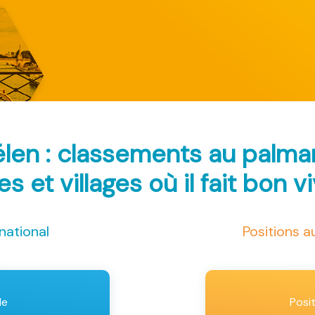
len : classements au palm
les et villages où il fait bon v
national
Positions 
le
Posi