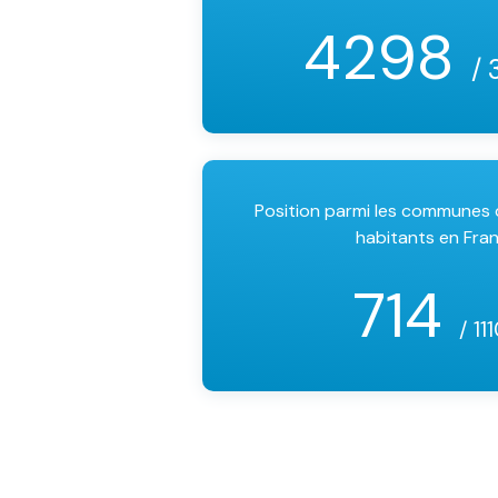
4298
/ 
Position parmi les communes
habitants en Fra
714
/ 11