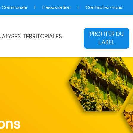
ce Communale
|
L'association
|
Contactez-nous
ale
PROFITER DU
NALYSES TERRITORIALES
LABEL
ons