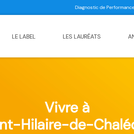
Diagnostic de Performan
Contactez-nous
|
Diagnostic de Performance Commun
LE LABEL
LES LAURÉATS
A
Vivre à
int-Hilaire-de-Chalé