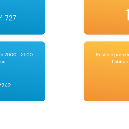
34 727
 de 2000 - 3500
Position parmi
nce
habitan
2242