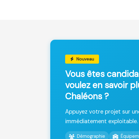
Nouveau
Vous êtes candida
voulez en savoir p
Chaléons ?
Appuyez votre projet sur u
immédiatement exploitable.
Démographie
Équipem