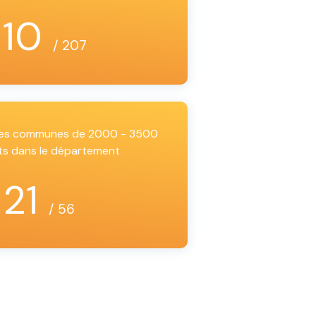
110
/ 207
 les communes de 2000 - 3500
ts dans le département
21
/ 56