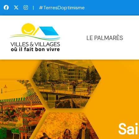
|
#TerresDoptimisme
LE PALMARÈS
Sa