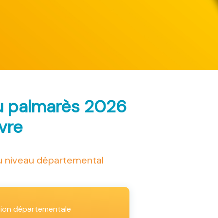
au palmarès 2026
ivre
au niveau départemental
tion départementale