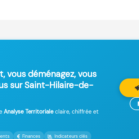
t, vous déménagez, vous
lus sur Saint-Hilaire-de-
ne
Analyse Territoriale
claire, chiffrée et
ents
Finances
Indicateurs clés