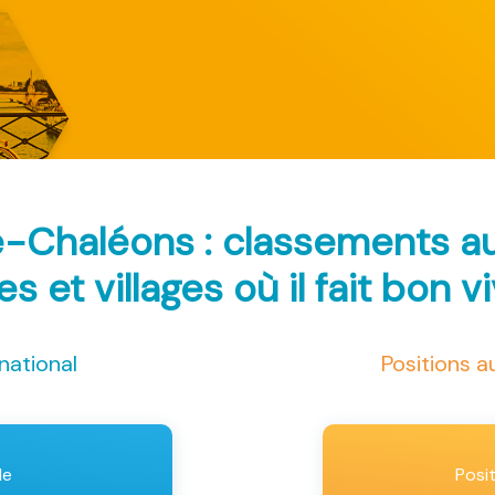
e-Chaléons : classements 
les et villages où il fait bon v
national
Positions 
le
Posi