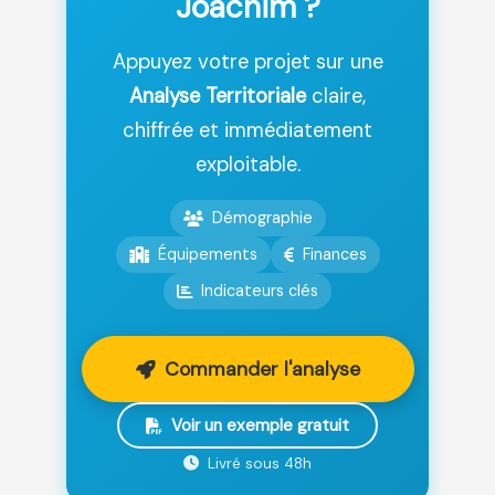
Joachim ?
Appuyez votre projet sur une
Analyse Territoriale
claire,
chiffrée et immédiatement
exploitable.
Démographie
Équipements
Finances
Indicateurs clés
Commander l'analyse
Voir un exemple gratuit
Livré sous 48h