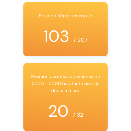
Position départementale
103
/ 207
Position parmi les communes de
3500 - 5000 habitants dans le
département
20
/ 32