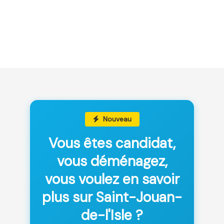
Nouveau
Vous êtes candidat,
vous déménagez,
vous voulez en savoir
plus sur Saint-Jouan-
de-l'Isle ?