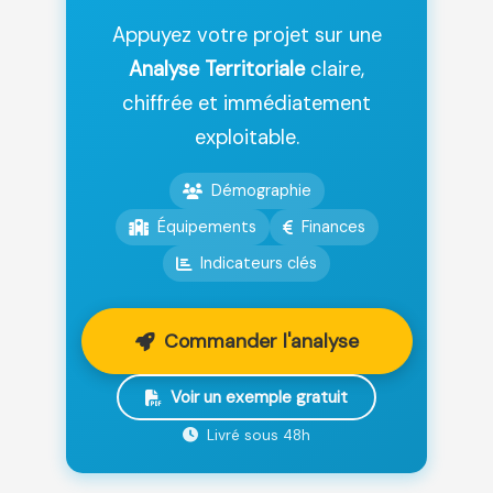
Appuyez votre projet sur une
Analyse Territoriale
claire,
chiffrée et immédiatement
exploitable.
Démographie
Équipements
Finances
Indicateurs clés
Commander l'analyse
Voir un exemple gratuit
Livré sous 48h