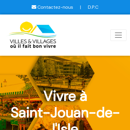
Contactez-nous
|
D.P.C
Vivre à
Saint-Jouan-de-
l'Isle