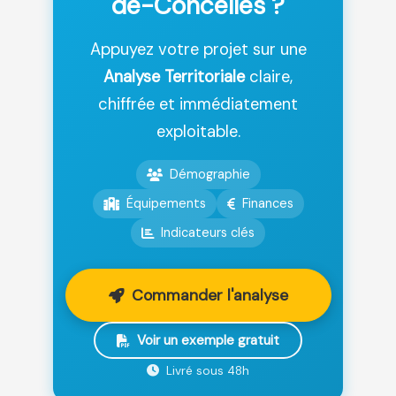
de-Concelles ?
Appuyez votre projet sur une
Analyse Territoriale
claire,
chiffrée et immédiatement
exploitable.
Démographie
Équipements
Finances
Indicateurs clés
Commander l'analyse
Voir un exemple gratuit
Livré sous 48h