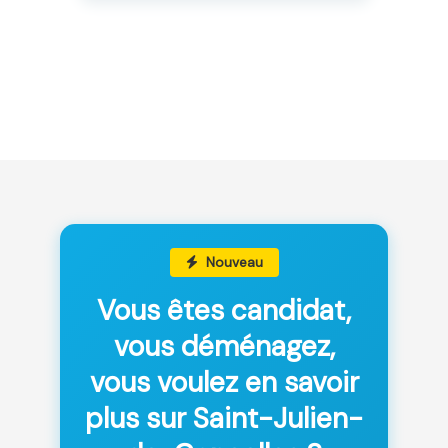
Nouveau
Vous êtes candidat,
vous déménagez,
vous voulez en savoir
plus sur Saint-Julien-