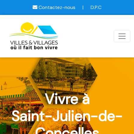
Contactez-nous
|
D.P.C
Vivre à
Saint-Julien-de-
Concelles