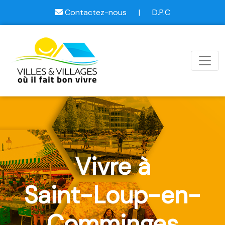
Contactez-nous
|
D.P.C
Vivre à
Saint-Loup-en-
Comminges