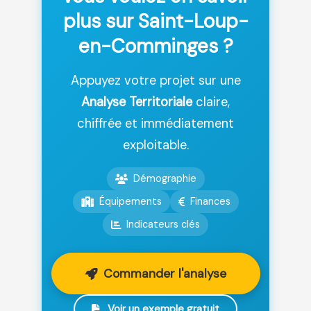
plus sur Saint-Loup-
en-Comminges ?
Appuyez votre projet sur une
Analyse Territoriale
claire,
chiffrée et immédiatement
exploitable.
Démographie
Équipements
Finances
Indicateurs clés
Commander l'analyse
Voir un exemple gratuit