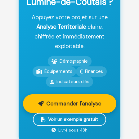
Lumine-de-Coutais ?
Appuyez votre projet sur une
Analyse Territoriale
claire,
chiffrée et immédiatement
exploitable.
Démographie
Équipements
Finances
Indicateurs clés
Commander l'analyse
Voir un exemple gratuit
Livré sous 48h