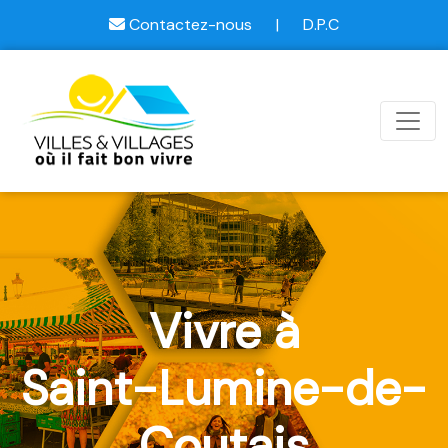
Contactez-nous
|
D.P.C
Vivre à
Saint-Lumine-de-
Coutais