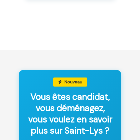
Nouveau
Vous êtes candidat,
vous déménagez,
vous voulez en savoir
plus sur Saint-Lys ?