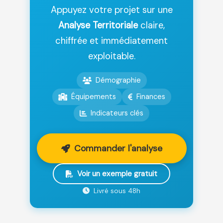
Appuyez votre projet sur une
Analyse Territoriale
claire,
chiffrée et immédiatement
exploitable.
Démographie
Équipements
Finances
Indicateurs clés
Commander l'analyse
Voir un exemple gratuit
Livré sous 48h