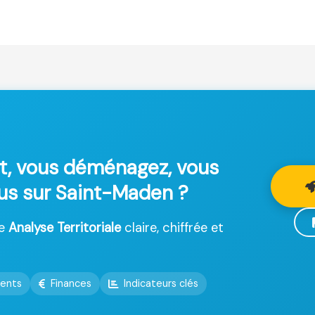
t, vous déménagez, vous
lus sur Saint-Maden ?
ne
Analyse Territoriale
claire, chiffrée et
ents
Finances
Indicateurs clés