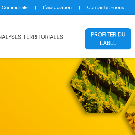
ce Communale
|
L'association
|
Contactez-nous
ale
PROFITER DU
NALYSES TERRITORIALES
LABEL