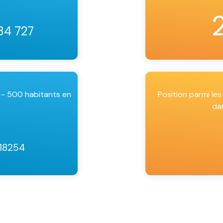
 34 727
 - 500 habitants en
Position parmi l
da
 18254