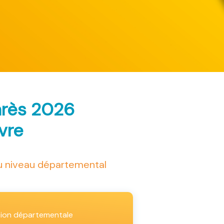
arès 2026
ivre
au niveau départemental
tion départementale