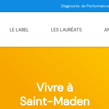
Diagnostic de Performan
Contactez-nous
|
Diagnostic de Performance Commun
LE LABEL
LES LAURÉATS
A
Vivre à
Saint-Maden