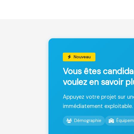
Nouveau
Vous êtes candida
voulez en savoir p
Appuyez votre projet sur u
immédiatement exploitable.
Démographie
Équipem