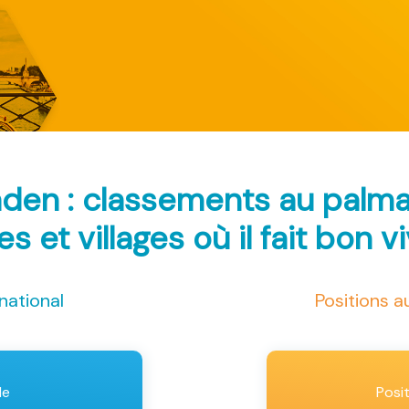
den : classements au palm
les et villages où il fait bon v
national
Positions 
le
Posi