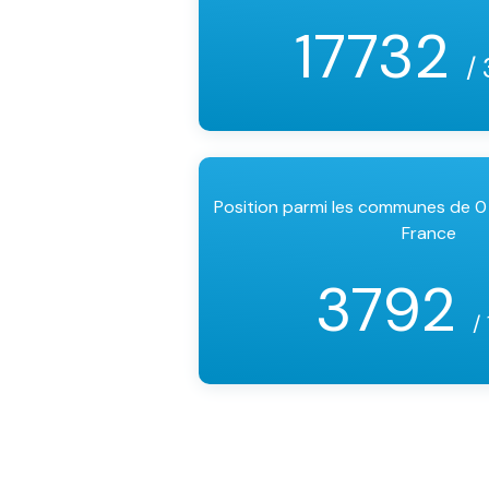
17732
/
Position parmi les communes de 0
France
3792
/