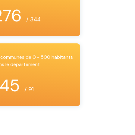
276
/ 344
es communes de 0 - 500 habitants
ns le département
45
/ 91