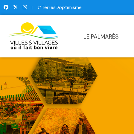
|
#TerresDoptimisme
LE PALMARÈS