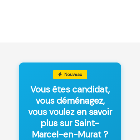
Nouveau
Vous êtes candidat,
vous déménagez,
vous voulez en savoir
plus sur Saint-
Marcel-en-Murat ?