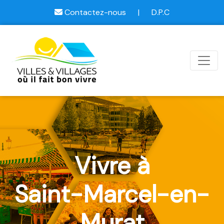
Contactez-nous
|
D.P.C
Vivre à
Saint-Marcel-en-
Murat