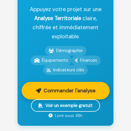
Appuyez votre projet sur une
Analyse Territoriale
claire,
chiffrée et immédiatement
exploitable.
Démographie
Équipements
Finances
Indicateurs clés
Commander l'analyse
Voir un exemple gratuit
Livré sous 48h