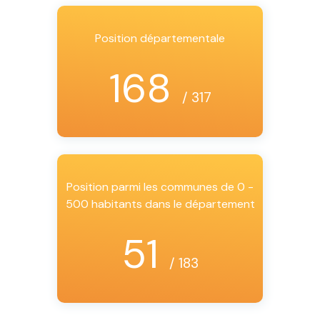
Position départementale
168
/ 317
Position parmi les communes de 0 -
500 habitants dans le département
51
/ 183