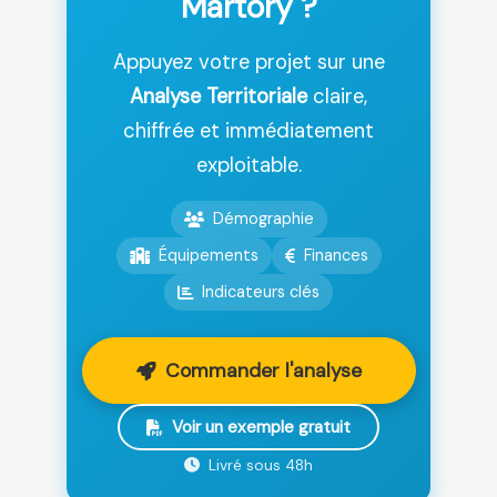
Martory ?
Appuyez votre projet sur une
Analyse Territoriale
claire,
chiffrée et immédiatement
exploitable.
Démographie
Équipements
Finances
Indicateurs clés
Commander l'analyse
Voir un exemple gratuit
Livré sous 48h