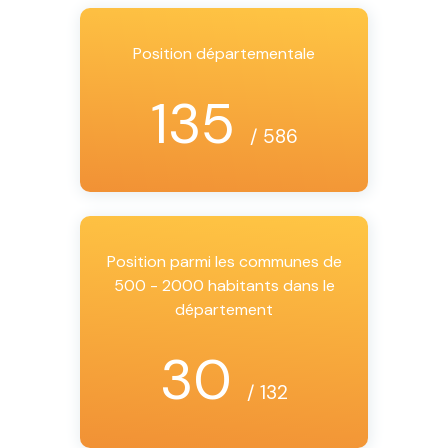
Position départementale
135
/ 586
Position parmi les communes de
500 - 2000 habitants dans le
département
30
/ 132