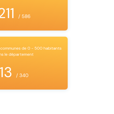
211
/ 586
es communes de 0 - 500 habitants
ns le département
13
/ 340