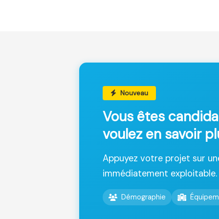
Nouveau
Vous êtes candida
voulez en savoir pl
Appuyez votre projet sur u
immédiatement exploitable.
Démographie
Équipem