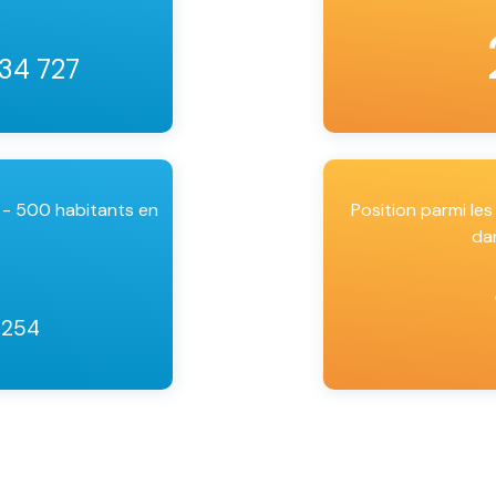
 34 727
 - 500 habitants en
Position parmi l
da
8254