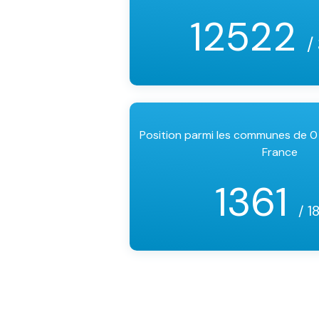
12522
/
Position parmi les communes de 0
France
1361
/ 1