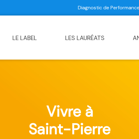
Diagnostic de Performan
Contactez-nous
|
Diagnostic de Performance Commun
LE LABEL
LES LAURÉATS
A
Vivre à
Saint-Pierre