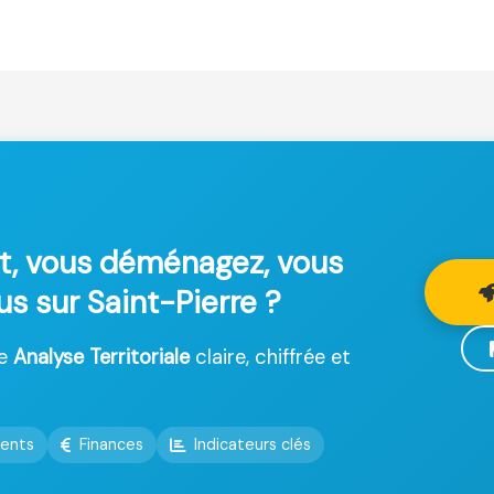
t, vous déménagez, vous
us sur Saint-Pierre ?
ne
Analyse Territoriale
claire, chiffrée et
ents
Finances
Indicateurs clés