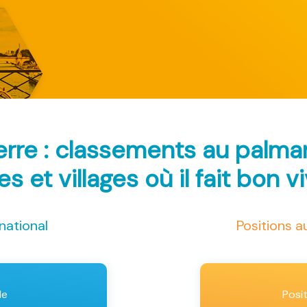
erre : classements au palm
les et villages où il fait bon v
national
Positions 
le
Posi