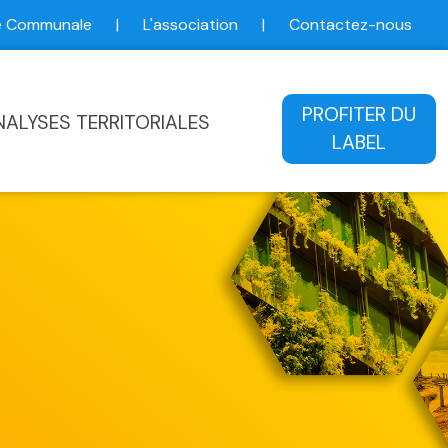
ce Communale
|
L'association
|
Contactez-nous
ale
PROFITER DU
NALYSES TERRITORIALES
LABEL