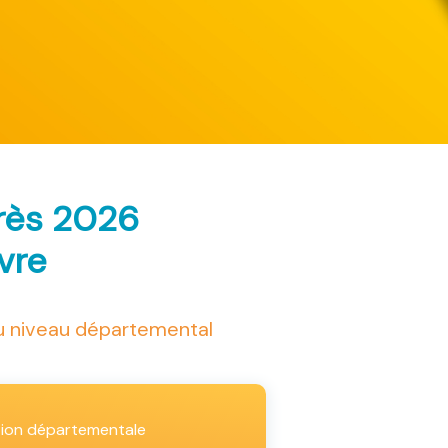
arès 2026
ivre
au niveau départemental
tion départementale