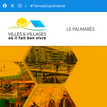
|
#TerresDoptimisme
LE PALMARÈS