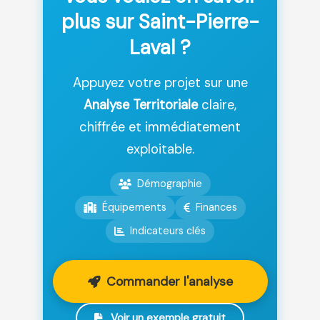
plus sur Saint-Pierre-
Laval ?
Appuyez votre projet sur une
Analyse Territoriale
claire,
chiffrée et immédiatement
exploitable.
Démographie
Équipements
Finances
Indicateurs clés
Commander l'analyse
Voir un exemple gratuit