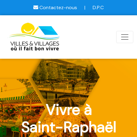
Contactez-nous
|
D.P.C
Vivre à
Saint-Raphaël