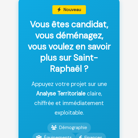
Nouveau
Vous êtes candidat,
vous déménagez,
vous voulez en savoir
plus sur Saint-
Raphaël ?
Appuyez votre projet sur une
Analyse Territoriale
claire,
chiffrée et immédiatement
exploitable.
Démographie
Équipements
Finances